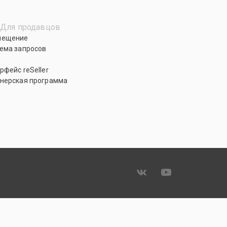
Для продавцов
мещение
ема запросов
рфейс reSeller
нерская программа