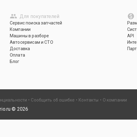
Для покупателей
Сервис поиска запчастей
Раз
Компании
Сист
Машины в разборе
API
Автосервисам и СТО
Инте
Доставка
Парт
Оплата
Блог
енциальности
Сообщить об ошибке
Контакты
О компании
io.ru ©
2026