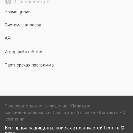
Для продавцов
Размещение
Система запросов
API
Интерфейс reSeller
Партнерская программа
Пользовательское соглашение
Политика
конфиденциальности
Сообщить об ошибке
Контакты
О
компании
Все права защищены, поиск автозапчастей Ferio.ru ©