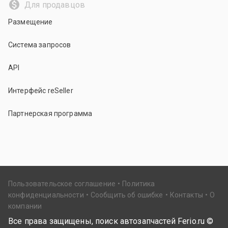
Для продавцов
Размещение
Система запросов
API
Интерфейс reSeller
Партнерская программа
Пользовательское соглашение
Политика
конфиденциальности
Сообщить об ошибке
Контакты
О
компании
Все права защищены, поиск автозапчастей Ferio.ru ©