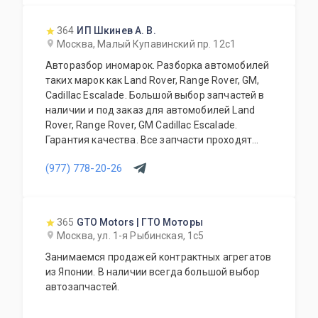
364
ИП Шкинев А. В.
Москва, Малый Купавинский пр. 12с1
Авторазбор иномарок. Разборка автомобилей
таких марок как Land Rover, Range Rover, GM,
Cadillac Escalade. Большой выбор запчастей в
наличии и под заказ для автомобилей Land
Rover, Range Rover, GM Cadillac Escalade.
Гарантия качества. Все запчасти проходят
предварительную проверку. Помощь
(977) 778-20-26
квалифицированных менеджеров при выборе
запчастей. Проконсультируем по всем
спорным вопросам. Приятные цены и
качество!
365
GTO Motors | ГТО Моторы
Москва, ул. 1-я Рыбинская, 1с5
Занимаемся продажей контрактных агрегатов
из Японии. В наличии всегда большой выбор
автозапчастей.