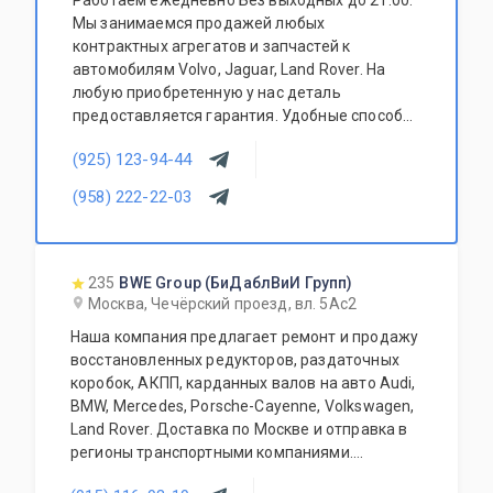
Работаем ежедневно Без выходных до 21:00.
Мы занимаемся продажей любых
контрактных агрегатов и запчастей к
автомобилям Volvo, Jaguar, Land Rover. На
любую приобретенную у нас деталь
предоставляется гарантия. Удобные способы
оплаты: наличный и безналичный расчет.
(925) 123-94-44
Доставка запчастей в любую точку СНГ.
Специалисты нашего технического центра с
(958) 222-22-03
радостью помогут Вам в ремонте вашего
автомобиля на нашей станции
техобслуживания.
235
BWE Group (БиДаблВиИ Групп)
Москва, Чечёрский проезд, вл. 5Ас2
Наша компания предлагает ремонт и продажу
восстановленных редукторов, раздаточных
коробок, АКПП, карданных валов на авто Audi,
BMW, Mercedes, Porsche-Сayenne, Volkswagen,
Land Rover. Доставка по Москве и отправка в
регионы транспортными компаниями.
Гарантируем качество и адекватные цены.