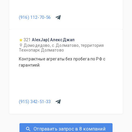
(916) 112-70-56
321
AlexJap| АлексДжап
Домодедово, с. Долматово, территория
Технопарк Долматово
Контрактные агрегаты без пробега по РФ с
гарантией.
(915) 342-51-33
Отправить запрос в 8 компаний