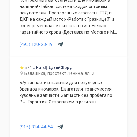
Контрактные автозапчасти для иномарок в
наличии! -Гибкая система скидок оптовым
покупателям -Проверенные агрегаты -ГТД и
ДКП на каждый мотор -Работа с "разницей" и
своевременная ее выплата по истечению
гарантийного срока -Доставка по Москве и МО
(договоры с транспортными компаниями)
(495) 120-23-19
-Отправка в регионы по смене получателя с
частичной предоплатой
574
JFord| ДжейФорд
Балашиха, проспект Ленина, вл. 2
Б/у запчасти в наличии для популярных
брендов иномарок. Двигателя, трансмиссия,
кузовные запчасти. Запчасти без пробега по
РФ. Гарантия. Отправляем в регионы.
(915) 314-44-54