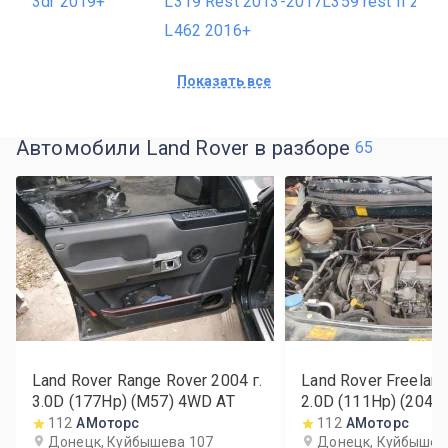
3dr 2019+
L319 Rest 2013-2017
L359 rest II 201
L462 2016+
Показать все
Автомобили Land Rover в разборе
65
Land Rover Range Rover
2004
г.
Land Rover Freeland
3.0D (177Hp) (M57) 4WD AT
2.0D (111Hp) (204
112
АМоторс
112
АМоторс
Донецк, Куйбышева 107
Донецк, Куйбышев