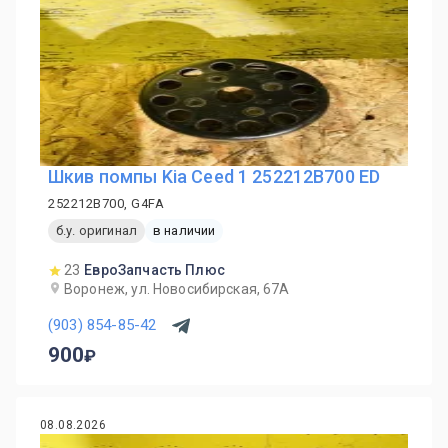
Шкив помпы Kia Ceed 1 252212B700 ED
252212B700, G4FA
б.у. оригинал
в наличии
23
ЕвроЗапчасть Плюс
Воронеж, ул. Новосибирская, 67А
(903) 854-85-42
900
08.08.2026