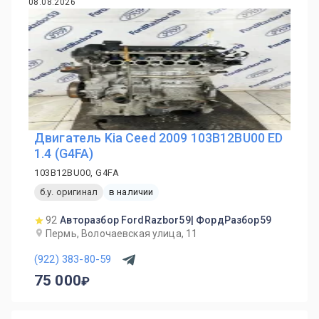
08.08.2026
Двигатель Kia Ceed 2009 103B12BU00 ED
1.4 (G4FA)
103B12BU00, G4FA
б.у. оригинал
в наличии
92
Авторазбор FordRazbor59| ФордРазбор59
Пермь, Волочаевская улица, 11
(922) 383-80-59
75 000