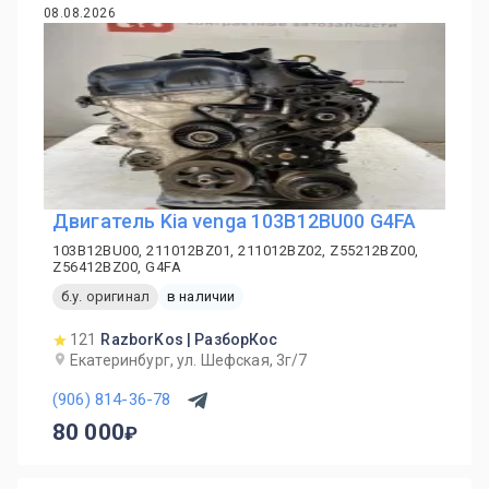
08.08.2026
Двигатель Kia venga 103B12BU00 G4FA
103B12BU00, 211012BZ01, 211012BZ02, Z55212BZ00,
Z56412BZ00, G4FA
б.у. оригинал
в наличии
121
RazborKos | РазборКос
Екатеринбург, ул. Шефская, 3г/7
(906) 814-36-78
80 000