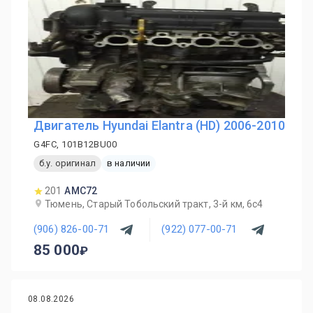
Двигатель Hyundai Elantra (HD) 2006-2010
G4FC, 101B12BU00
б.у. оригинал
в наличии
201
AMC72
Тюмень, Старый Тобольский тракт, 3-й км, 6с4
(906) 826-00-71
(922) 077-00-71
85 000
08.08.2026