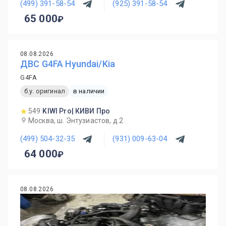
(499) 391-58-54
(925) 391-58-54
65 000
08.08.2026
ДВС G4FA Hyundai/Kia
G4FA
б.у. оригинал
в наличии
549
KIWI Pro| КИВИ Про
Москва, ш. Энтузиастов, д.2
(499) 504-32-35
(931) 009-63-04
64 000
08.08.2026