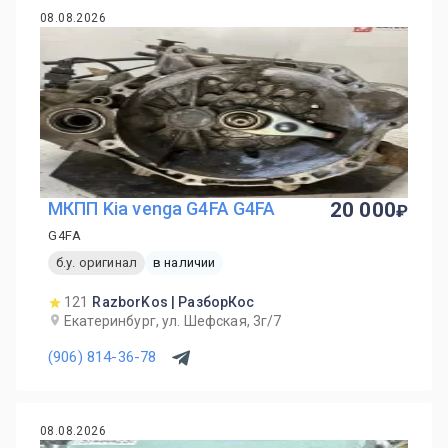
08.08.2026
МКПП Kia venga G4FA G4FA
20 000
G4FA
б.у. оригинал
в наличии
121
RazborKos | РазборКос
Екатеринбург, ул. Шефская, 3г/7
(906) 814-36-78
08.08.2026