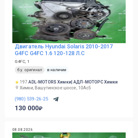
Двигатель Hyundai Solaris 2010-2017
G4FC G4FC 1.6 120-128 Л.С
G4FC, 1
б.у. оригинал
в наличии
197
ADL-MOTORS Химки| АДЛ-МОТОРС Химки
Химки, Вашутинское шоссе, 10Ас5
(980) 539-26-25
130 000
08.08.2026