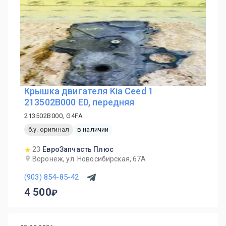
Крышка двигателя Kia Ceed 1
213502B000 ED, передняя
213502B000, G4FA
б.у. оригинал
в наличии
23
ЕвроЗапчасть Плюс
Воронеж, ул. Новосибирская, 67А
(903) 854-85-42
4 500