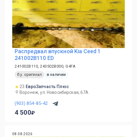
Распредвал впускной Kia Ceed 1
241002B110 ED
241002B110, 243502B000, G4FA
б.у. оригинал
в наличии
23
ЕвроЗапчасть Плюс
Воронеж, ул. Новосибирская, 67А
(903) 854-85-42
4 500
08.08.2026