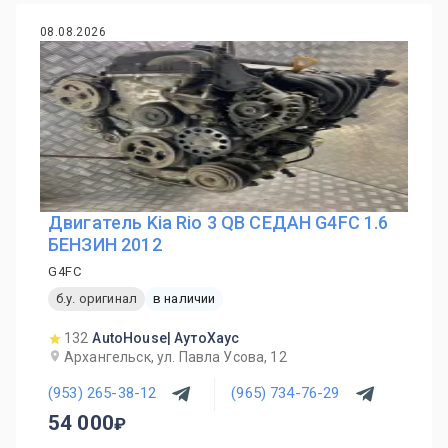
08.08.2026
Двигатель Kia Rio 3 QB СЕДАН G4FC 1.6
БЕНЗИН 2012
G4FC
б.у. оригинал
в наличии
132
AutoHouse| АутоХаус
Архангельск, ул. Павла Усова, 12
(953) 265-38-12
(965) 734-76-29
54 000