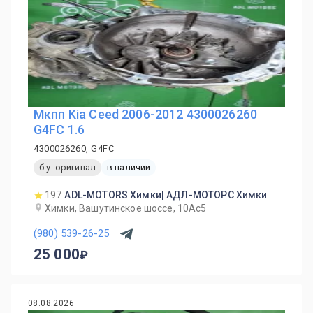
Мкпп Kia Ceed 2006-2012 4300026260
G4FC 1.6
4300026260, G4FC
б.у. оригинал
в наличии
197
ADL-MOTORS Химки| АДЛ-МОТОРС Химки
Химки, Вашутинское шоссе, 10Ас5
(980) 539-26-25
25 000
08.08.2026