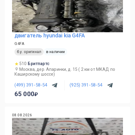
двигатель hyundai kia G4FA
G4FA
б.у. оригинал
в наличии
510
Бритпартс
Москва, дер. Апаринки, д. 15 ( 2 км от МКАД по
Каширскому шоссе)
(499) 391-58-54
(925) 391-58-54
65 000
08.08.2026