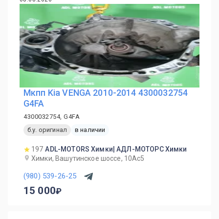
Мкпп Kia VENGA 2010-2014 4300032754
G4FA
4300032754, G4FA
б.у. оригинал
в наличии
197
ADL-MOTORS Химки| АДЛ-МОТОРС Химки
Химки, Вашутинское шоссе, 10Ас5
(980) 539-26-25
15 000