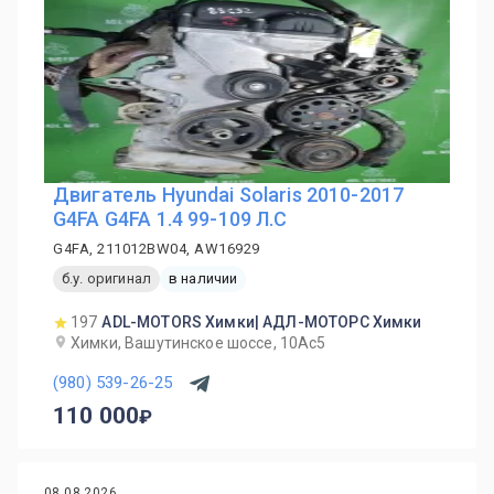
Двигатель Hyundai Solaris 2010-2017
G4FA G4FA 1.4 99-109 Л.С
G4FA, 211012BW04, AW16929
б.у. оригинал
в наличии
197
ADL-MOTORS Химки| АДЛ-МОТОРС Химки
Химки, Вашутинское шоссе, 10Ас5
(980) 539-26-25
110 000
08.08.2026