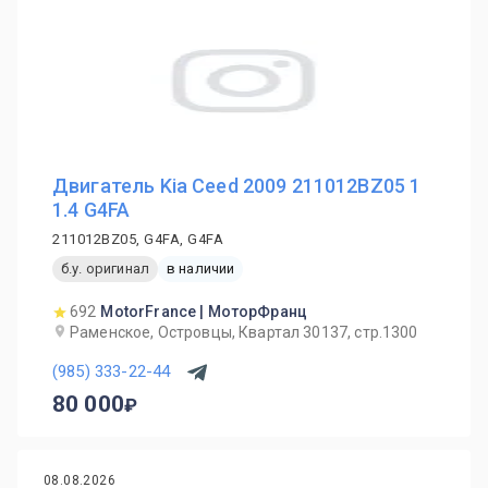
Двигатель Kia Ceed 2009 211012BZ05 1
1.4 G4FA
211012BZ05, G4FA, G4FA
б.у. оригинал
в наличии
692
MotorFrance | МоторФранц
Раменское, Островцы, Квартал 30137, стр.1300
(985) 333-22-44
80 000
08.08.2026