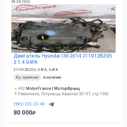
08.08.2026
Двигатель Hyundai I30 2014 211012BZ05
2 1.4 G4FA
211012BZ05, G4FA, G4FA
б.у. оригинал
в наличии
692
MotorFrance | МоторФранц
Раменское, Островцы, Квартал 30137, стр.1300
(985) 333-22-44
80 000