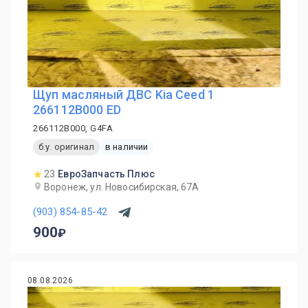
Щуп масляный ДВС Kia Ceed 1
266112B000 ED
266112B000, G4FA
б.у. оригинал
в наличии
23
ЕвроЗапчасть Плюс
Воронеж, ул. Новосибирская, 67А
(903) 854-85-42
900
08.08.2026