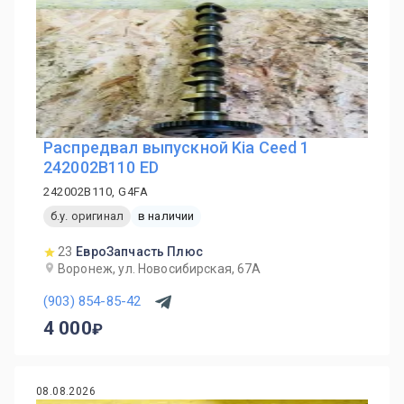
Распредвал выпускной Kia Ceed 1
242002B110 ED
242002B110, G4FA
б.у. оригинал
в наличии
23
ЕвроЗапчасть Плюс
Воронеж, ул. Новосибирская, 67А
(903) 854-85-42
4 000
08.08.2026