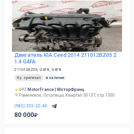
Двигатель KIA Ceed 2014 211012BZ05 2
1.4 G4FA
211012BZ05, G4FA, G4FA
б.у. оригинал
в наличии
692
MotorFrance | МоторФранц
Раменское, Островцы, Квартал 30137, стр.1300
(985) 333-22-44
80 000