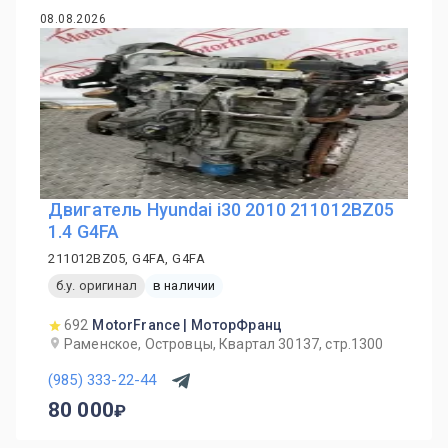
08.08.2026
Двигатель Hyundai i30 2010 211012BZ05
1.4 G4FA
211012BZ05, G4FA, G4FA
б.у. оригинал
в наличии
692
MotorFrance | МоторФранц
Раменское, Островцы, Квартал 30137, стр.1300
(985) 333-22-44
80 000