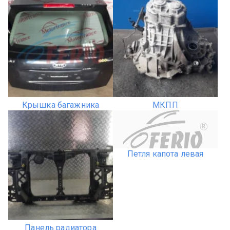
Крышка багажника
МКПП
R
Петля капота левая
Панель радиатора