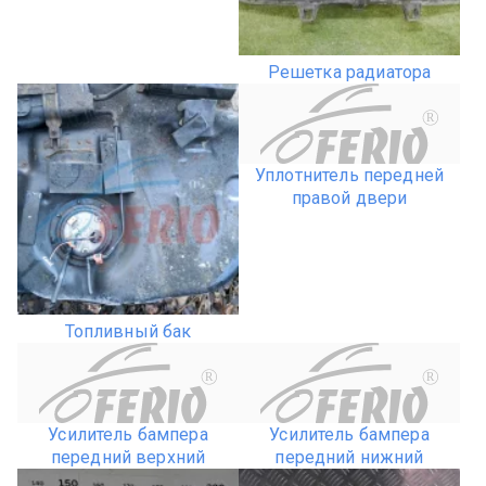
Решетка радиатора
R
Уплотнитель передней
правой двери
Топливный бак
R
R
Усилитель бампера
Усилитель бампера
передний верхний
передний нижний