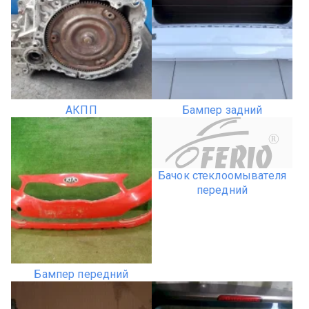
АКПП
Бампер задний
R
Бачок стеклоомывателя
передний
Бампер передний