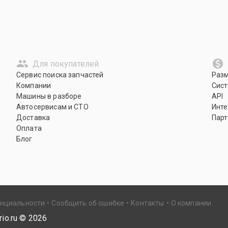
Для покупателей
Сервис поиска запчастей
Раз
Компании
Сист
Машины в разборе
API
Автосервисам и СТО
Инте
Доставка
Парт
Оплата
Блог
енциальности
Сообщить об ошибке
Контакты
О компании
io.ru ©
2026