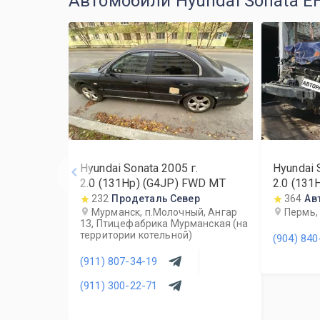
Автомобили Hyundai Sonata EF
Hyundai Sonata
2005
г.
Hyundai 
2.0 (131Hp) (G4JP) FWD MT
2.0 (131
232
Продеталь Север
364
Ав
Мурманск, п.Молочный, Ангар
Пермь, 
13, Птицефабрика Мурманская (на
территории котельной)
(904) 840
(911) 807-34-19
(911) 300-22-71