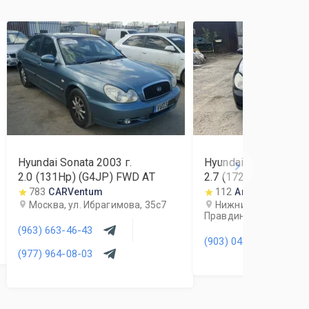
Hyundai Sonata
2003
г.
Hyundai Sonata
2007
2.0 (131Hp) (G4JP) FWD AT
2.7 (172Hp) (G6BA)
783
CARVentum
112
Агрегат
Москва, ул. Ибрагимова, 35с7
Нижний Новгород, у
Правдинская, 27А
(963) 663-46-43
(903) 041-86-01
(977) 964-08-03