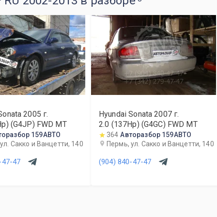
 RU 2002-2013 в разборе
Sonata
2005
г.
Hyundai Sonata
2007
г.
Hp) (G4JP) FWD MT
2.0 (137Hp) (G4GC) FWD MT
торазбор 159АВТО
364
Авторазбор 159АВТО
ул. Сакко и Ванцетти, 140
Пермь, ул. Сакко и Ванцетти, 140
-47-47
(904) 840-47-47