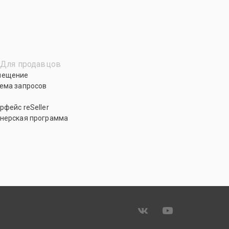
Для продавцов
мещение
ема запросов
рфейс reSeller
нерская программа