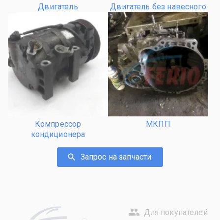
Двигатель
Двигатель без навесного
Компрессор
МКПП
кондиционера
Запрос на запчасти
Для покупателей