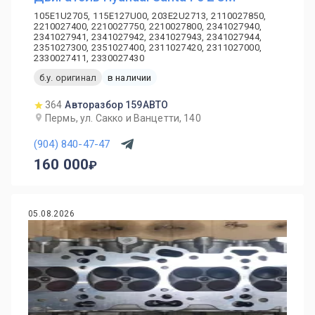
105E1U2705, 115E127U00, 203E2U2713, 2110027850,
2210027400, 2210027750, 2210027800, 2341027940,
2341027941, 2341027942, 2341027943, 2341027944,
2351027300, 2351027400, 2311027420, 2311027000,
2330027411, 2330027430
б.у. оригинал
в наличии
364
Авторазбор 159АВТО
Пермь, ул. Сакко и Ванцетти, 140
(904) 840-47-47
160 000
05.08.2026