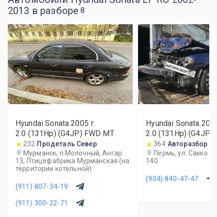
2013 в разборе
8
Hyundai Sonata
2005
г.
Hyundai Sonata
200
2.0 (131Hp) (G4JP) FWD MT
2.0 (131Hp) (G4JP
232
Продеталь Север
364
Авторазбор 1
Мурманск, п.Молочный, Ангар
Пермь, ул. Сакко и
13, Птицефабрика Мурманская (на
140
территории котельной)
(904) 840-47-47
(911) 807-34-19
(911) 300-22-71