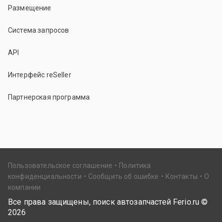
Размещение
Система запросов
API
Интерфейс reSeller
Партнерская программа
Пользовательское соглашение
Политика
конфиденциальности
Сообщить об ошибке
Контакты
О
компании
Все права защищены, поиск автозапчастей Ferio.ru ©
2026