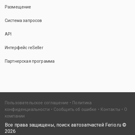
Размещение
Система запросов
API
Интерфейс reSeller
Партнерская программа
Пользовательское соглашение
Политика
конфиденциальности
Сообщить об ошибке
Контакты
О
компании
Все права защищены, поиск автозапчастей Ferio.ru ©
2026