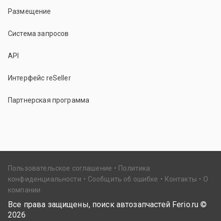
Размещение
Система запросов
API
Интерфейс reSeller
Партнерская программа
Пользовательское соглашение
Политика
конфиденциальности
Сообщить об ошибке
Контакты
О
компании
Все права защищены, поиск автозапчастей Ferio.ru ©
2026