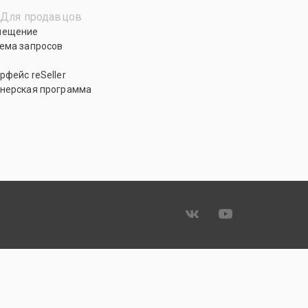
Для продавцов
мещение
ема запросов
рфейс reSeller
нерская программа