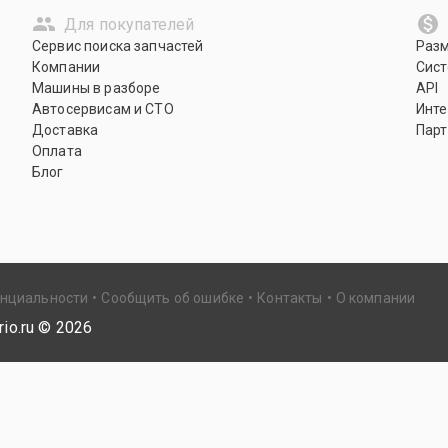
Для покупателей
Сервис поиска запчастей
Раз
Компании
Сист
Машины в разборе
API
Автосервисам и СТО
Инте
Доставка
Парт
Оплата
Блог
енциальности
Сообщить об ошибке
Контакты
О компании
io.ru ©
2026