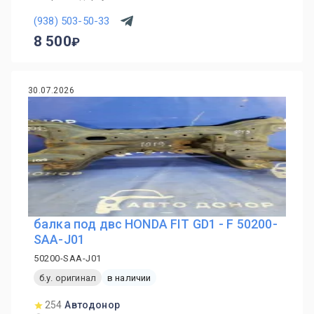
(938) 503-50-33
8 500
30.07.2026
балка под двс HONDA FIT GD1 - F 50200-
SAA-J01
50200-SAA-J01
б.у. оригинал
в наличии
254
Автодонор