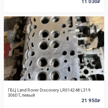
11 030
ГБЦ Land Rover Discovery LR014248 L319
306DT, левый
21 950