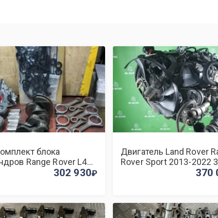
омплект блока
Двигатель Land Rover R
ндров Range Rover L405
Rover Sport 2013-2022 
T
302 930
306DT
370 