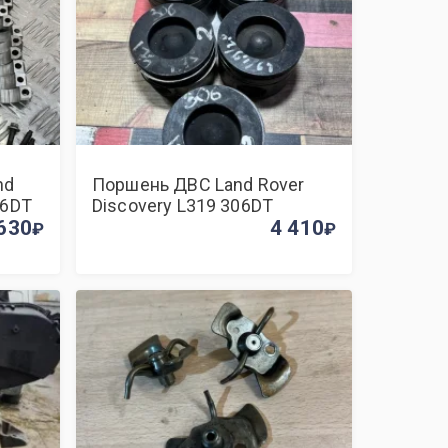
nd
Поршень ДВС Land Rover
06DT
Discovery L319 306DT
630
4 410