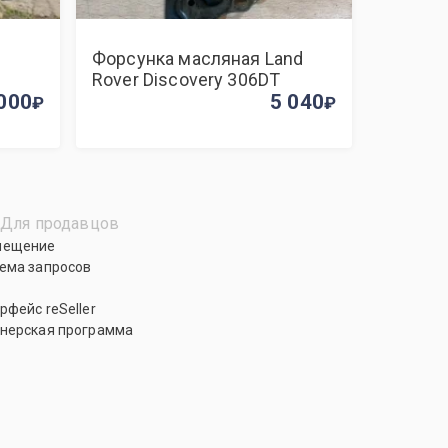
Форсунка масляная Land
Rover Discovery 306DT
000
5 040
Для продавцов
мещение
ема запросов
рфейс reSeller
нерская программа