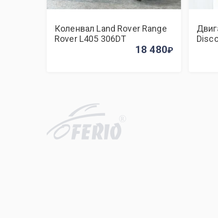
Коленвал Land Rover Range
Двиг
Rover L405 306DT
Disc
18 480
R