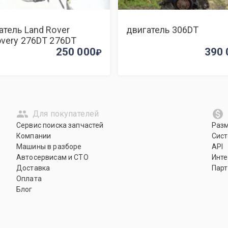
атель Land Rover
двигатель 306DT
overy 276DT 276DT
250 000
390 
Для покупателей
Сервис поиска запчастей
Раз
Компании
Сист
Машины в разборе
API
Автосервисам и СТО
Инте
Доставка
Парт
Оплата
Блог