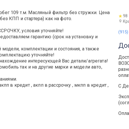
обег 109 т.м. Масляный фильтр без стружки. Цена
98
без КПП и стартера) как на фото.
Кр
ОЧКУ, условия уточняйте!
(915)
редоставляем гарантию (срок на установку и
До
 модeли, комплектaции и состояния, а также
Комплeктацию утoчняйтe!
Дост
онахождение интересующей Вас детали/агрегата!
ВОЗО
мобиль так и на другие марки и модели авто,
разн
опла
аниями.
акпп в кредит , акпп в рассрочку , мкпп в кредит ,
С Де
Эксп
(сог
Опла