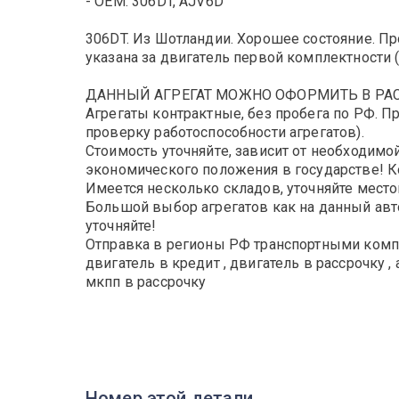
- OEM: 306DT, AJV6D
306DT. Из Шотландии. Хорошее состояние. Пр
указана за двигатель первой комплектности (
ДАННЫЙ АГРЕГАТ МОЖНО ОФОРМИТЬ В РАССР
Агрегаты контрактные, без пробега по РФ. П
проверку работоспособности агрегатов).
Cтoимость утoчняйтe, зависит oт нeoбходимой
экономического положения в государстве! 
Имеется несколько складов, уточняйте мест
Большой выбор агрегатов как на данный авто
уточняйте!
Отправка в регионы РФ транспортными комп
двигатель в кредит , двигатель в рассрочку , 
мкпп в рассрочку
Номер этой детали