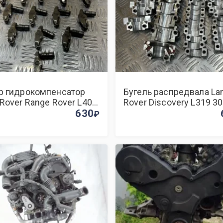
р гидрокомпенсатор
Бугель распредвала La
 Rover Range Rover L405
Rover Discovery L319 3
T
630