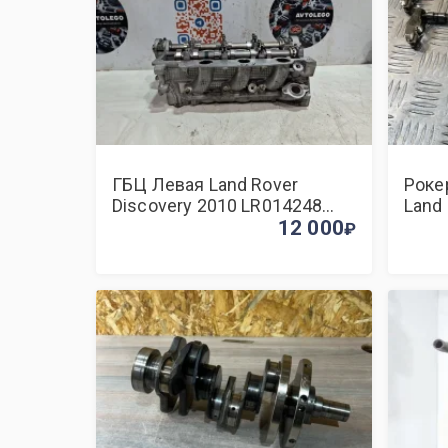
ГБЦ Левая Land Rover
Роке
Discovery 2010 LR014248
Land
L319 306DT
12 000
306D