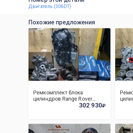
Двигатель (306DT)
Похожие предложения
Ремкомплект блока
Ремк
цилиндров Range Rover
цили
Sport 306DT
302 930
306D