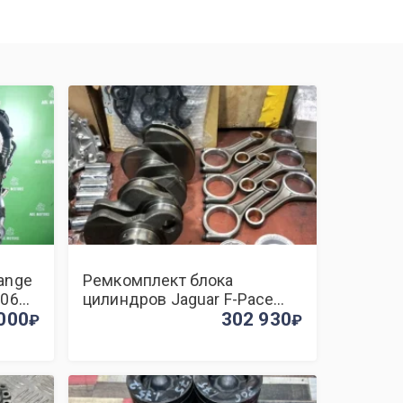
ange
Ремкомплект блока
306DT
цилиндров Jaguar F-Pace
000
306DT
302 930