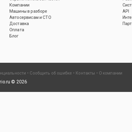
Компании
Сист
Машины в разборе
API
Автосервисам и СТО
Инте
Доставка
Парт
Оплата
Блог
енциальности
Сообщить об ошибке
Контакты
О компании
io.ru ©
2026