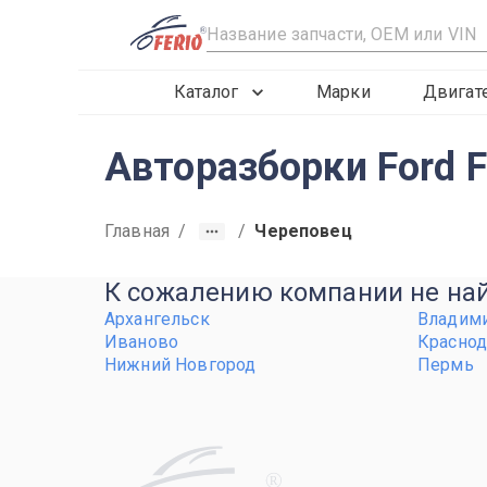
R
Каталог
Марки
Двигат
Авторазборки Ford F
Главная
/
/
Череповец
К сожалению компании не найд
Архангельск
Владим
Иваново
Краснод
Нижний Новгород
Пермь
R