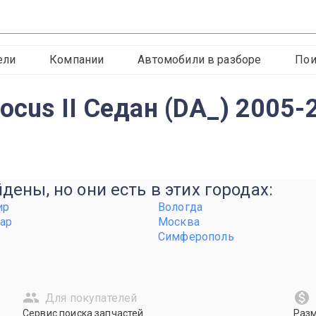
ели
Компании
Автомобили в разборе
Пои
ocus II Седан (DA_) 2005
ены, но они есть в этих городах:
ир
Вологда
ар
Москва
Симферополь
Для покупателей
Сервис поиска запчастей
Раз