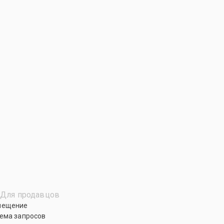
Для продавцов
мещение
ема запросов