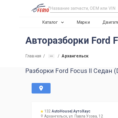
R
Каталог
Марки
Двигат
Авторазборки Ford F
Главная
/
/
Архангельск
Разборки Ford Focus II Седан 
132
AutoHouse| АутоХаус
Архангельск, ул. Павла Усова, 12