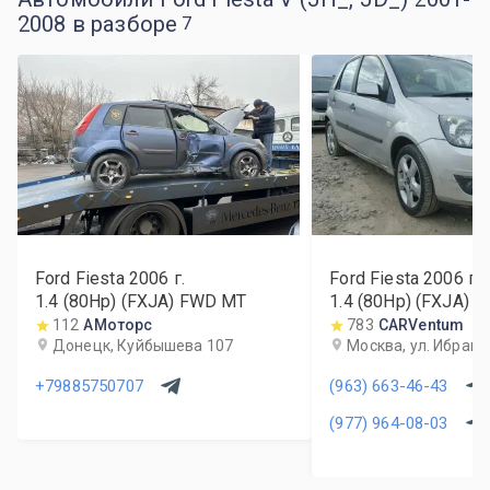
2008 в разборе
7
Ford Fiesta
2006
г.
Ford Fiesta
2006
г.
1.4 (80Hp) (FXJA) FWD MT
1.4 (80Hp) (FXJA) 
112
АМоторс
783
CARVentum
Донецк, Куйбышева 107
Москва, ул. Ибраги
+79885750707
(963) 663-46-43
(977) 964-08-03