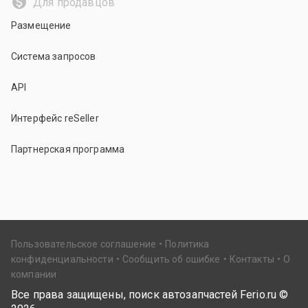
Для продавцов
Размещение
Система запросов
API
Интерфейс reSeller
Партнерская программа
Пользовательское соглашение
Политика
конфиденциальности
Сообщить об ошибке
Контакты
О
компании
Все права защищены, поиск автозапчастей Ferio.ru ©