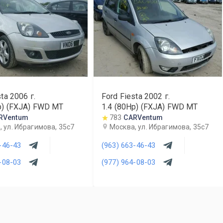
sta
2006
г.
Ford Fiesta
2002
г.
p) (FXJA) FWD MT
1.4 (80Hp) (FXJA) FWD MT
RVentum
783
CARVentum
 ул. Ибрагимова, 35с7
Москва, ул. Ибрагимова, 35с7
-46-43
(963) 663-46-43
-08-03
(977) 964-08-03