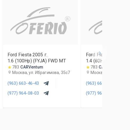
R
Ford Fiesta
2005
г.
Ford Fiesta
2007
г.
1.6 (100Hp) (FYJA) FWD MT
1.4 (80Hp) (FXJA) 
783
CARVentum
783
CARVentum
Москва, ул. Ибрагимова, 35с7
Москва, ул. Ибрагим
(963) 663-46-43
(963) 663-46-43
(977) 964-08-03
(977) 964-08-03