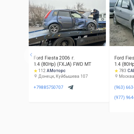
Ford Fiesta
2006
г.
Ford Fie
1.4 (80Hp) (FXJA) FWD MT
1.4 (80H
112
АМоторс
783
CA
Донецк, Куйбышева 107
Москва,
+79885750707
(963) 663
(977) 964