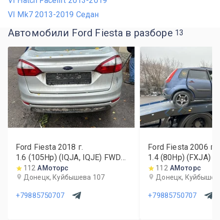
VI Hatch Facelift 2013-2019
VI Mk7 2013-2019 Седан
Автомобили Ford Fiesta в разборе
13
Ford Fiesta
2018
г.
Ford Fiesta
2006
г.
1.6 (105Hp) (IQJA, IQJE) FWD
1.4 (80Hp) (FXJA) 
MT
112
АМоторс
112
АМоторс
Донецк, Куйбышева 107
Донецк, Куйбышев
+79885750707
+79885750707