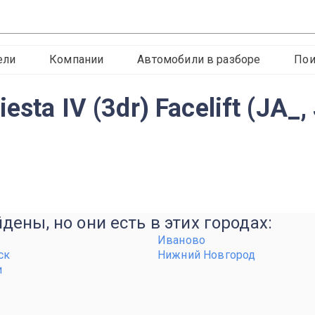
ели
Компании
Автомобили в разборе
Пои
esta IV (3dr) Facelift (JA_
ены, но они есть в этих городах:
Иваново
ск
Нижний Новгород
и