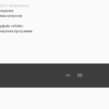
Для продавцов
мещение
ема запросов
рфейс reSeller
нерская программа