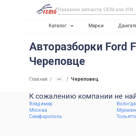
R
Каталог
Марки
Двигат
Авторазборки Ford Fi
Череповце
Главная
/
/
Череповец
К сожалению компании не найд
Владимир
Вологда
Москва
Мурман
Симферополь
Тольятт