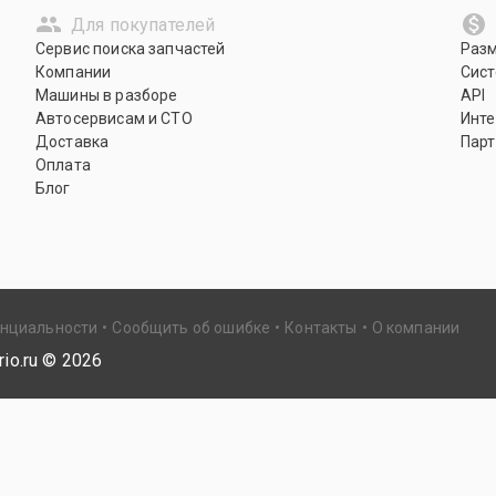
Для покупателей
Сервис поиска запчастей
Раз
Компании
Сист
Машины в разборе
API
Автосервисам и СТО
Инте
Доставка
Парт
Оплата
Блог
енциальности
Сообщить об ошибке
Контакты
О компании
io.ru ©
2026