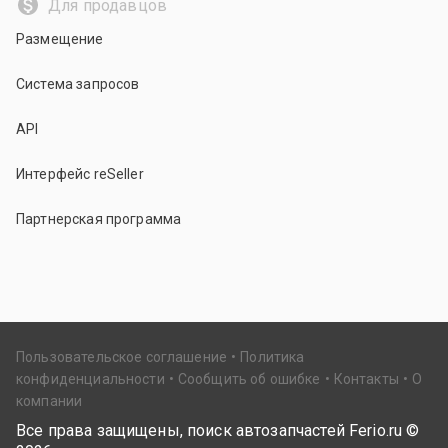
Для продавцов
Размещение
Система запросов
API
Интерфейс reSeller
Партнерская программа
Пользовательское соглашение
Политика
конфиденциальности
Сообщить об ошибке
Контакты
О
компании
Все права защищены, поиск автозапчастей Ferio.ru ©