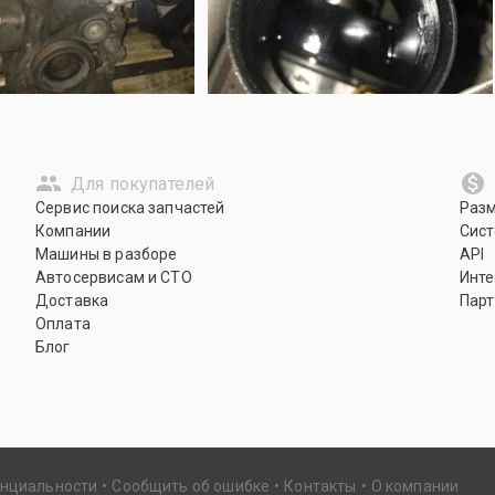
Для покупателей
Сервис поиска запчастей
Раз
Компании
Сист
Машины в разборе
API
Автосервисам и СТО
Инте
Доставка
Парт
Оплата
Блог
енциальности
Сообщить об ошибке
Контакты
О компании