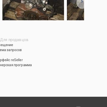
Для продавцов
мещение
ема запросов
рфейс reSeller
нерская программа