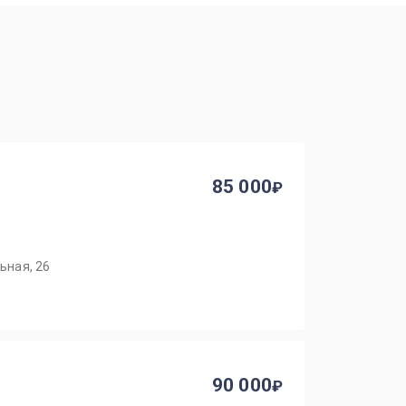
85 000
ьная, 26
90 000