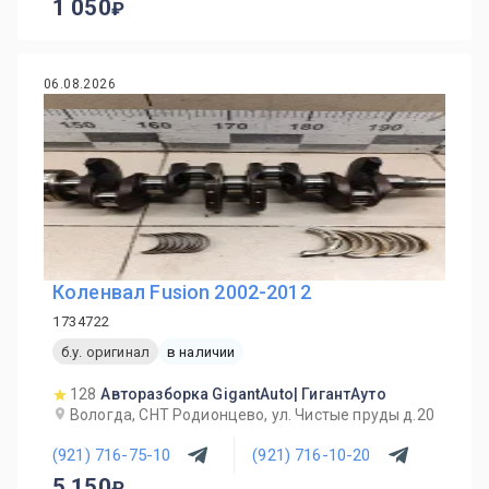
1 050
06.08.2026
Коленвал Fusion 2002-2012
1734722
б.у. оригинал
в наличии
128
Авторазборка GigantAuto| ГигантАуто
Вологда, СНТ Родионцево, ул. Чистые пруды д.20
(921) 716-75-10
(921) 716-10-20
5 150