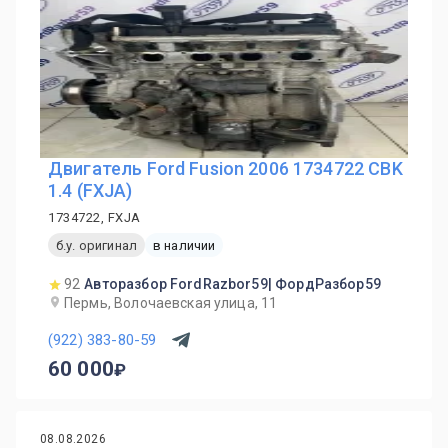
Двигатель Ford Fusion 2006 1734722 CBK
1.4 (FXJA)
1734722, FXJA
б.у. оригинал
в наличии
92
Авторазбор FordRazbor59| ФордРазбор59
Пермь, Волочаевская улица, 11
(922) 383-80-59
60 000
08.08.2026