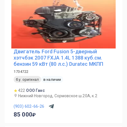
Двигатель Ford Fusion 5-дверный
хэтчбэк 2007 FXJA 1.4L 1388 куб.см.
бензин 59 кВт (80 л.с.) Duratec МКПП
1734722
б.у. оригинал
в наличии
422
ООО Ганс
Нижний Новгород, Сормовское ш.20А, к.2
(903) 602-66-26
85 000