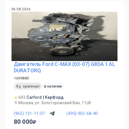
06.08.2026
Двигатель Ford C-MAX (03-07) G8DA 1.6L
DURATORQ
1699880
б.у. оригинал
в наличии
643
Carford | КарФорд
Москва, ул. Золоторожский Вал, 11с8
(965) 131-11-07
(495) 902-68-40
80 000