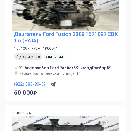
Двигатель Ford Fusion 2008 1571097 CBK
1.6 (FYJA)
1571097, FYJA, 1806541
б.у. оригинал
в наличии
92
Авторазбор FordRazbor59| ФордРазбор59
Пермь, Волочаевская улица, 11
(922) 383-80-59
60 000
08.08.2026