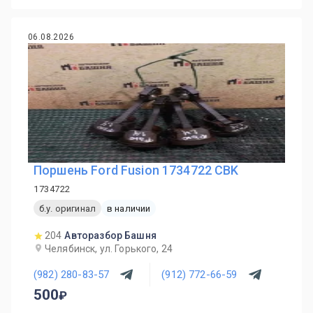
06.08.2026
Поршень Ford Fusion 1734722 CBK
1734722
б.у. оригинал
в наличии
204
Авторазбор Башня
Челябинск, ул. Горького, 24
(982) 280-83-57
(912) 772-66-59
500