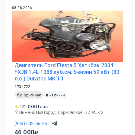
08.08.2026
Двигатель Ford Fiesta 5 Хетчбэк 2004
FXJB 1.4L 1388 куб.см. бензин 59 кВт (80
л.с.) Duratec МКПП
1734722
б.у. оригинал
в наличии
422
ООО Ганс
Нижний Новгород, Сормовское ш.20А, к.2
(903) 602-66-26
46 000