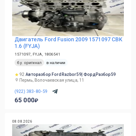
Двигатель Ford Fusion 2009 1571097 CBK
1.6 (FYJA)
1571097, FYJA, 1806541
б.у. оригинал
в наличии
92
Авторазбор FordRazbor59| ФордРазбор59
Пермь, Волочаевская улица, 11
(922) 383-80-59
65 000
08.08.2026