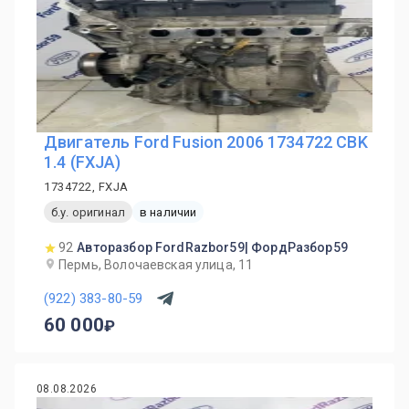
Двигатель Ford Fusion 2006 1734722 CBK
1.4 (FXJA)
1734722, FXJA
б.у. оригинал
в наличии
92
Авторазбор FordRazbor59| ФордРазбор59
Пермь, Волочаевская улица, 11
(922) 383-80-59
60 000
08.08.2026