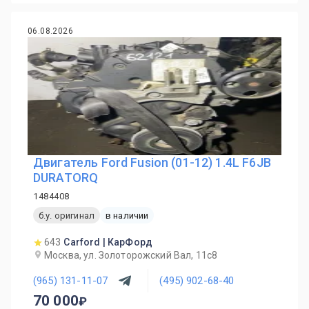
06.08.2026
Двигатель Ford Fusion (01-12) 1.4L F6JB
DURATORQ
1484408
б.у. оригинал
в наличии
643
Carford | КарФорд
Москва, ул. Золоторожский Вал, 11с8
(965) 131-11-07
(495) 902-68-40
70 000