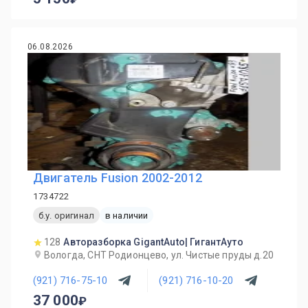
06.08.2026
Двигатель Fusion 2002-2012
1734722
б.у. оригинал
в наличии
128
Авторазборка GigantAuto| ГигантАуто
Вологда, СНТ Родионцево, ул. Чистые пруды д.20
(921) 716-75-10
(921) 716-10-20
37 000