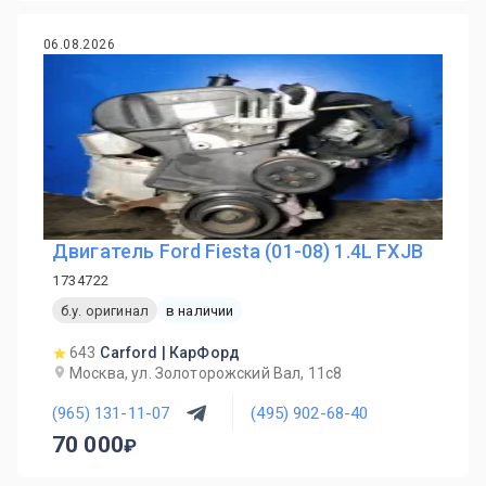
06.08.2026
Двигатель Ford Fiesta (01-08) 1.4L FXJB
1734722
б.у. оригинал
в наличии
643
Carford | КарФорд
Москва, ул. Золоторожский Вал, 11с8
(965) 131-11-07
(495) 902-68-40
70 000