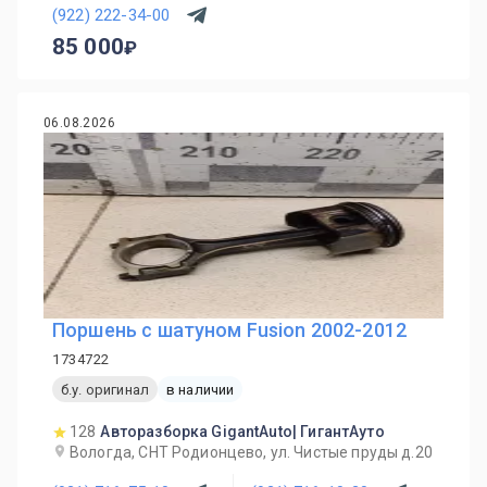
(922) 222-34-00
85 000
06.08.2026
Поршень с шатуном Fusion 2002-2012
1734722
б.у. оригинал
в наличии
128
Авторазборка GigantAuto| ГигантАуто
Вологда, СНТ Родионцево, ул. Чистые пруды д.20