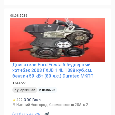
08.08.2026
Двигатель Ford Fiesta 5 5-дверный
хэтчбэк 2003 FXJB 1.4L 1388 куб.см.
бензин 59 кВт (80 л.с.) Duratec МКПП
1734722
б.у. оригинал
в наличии
422
ООО Ганс
Нижний Новгород, Сормовское ш.20А, к.2
(903) 602-66-26