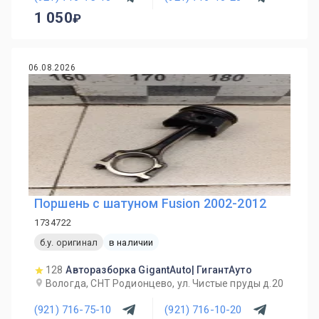
1 050
06.08.2026
Поршень с шатуном Fusion 2002-2012
1734722
б.у. оригинал
в наличии
128
Авторазборка GigantAuto| ГигантАуто
Вологда, СНТ Родионцево, ул. Чистые пруды д.20
(921) 716-75-10
(921) 716-10-20