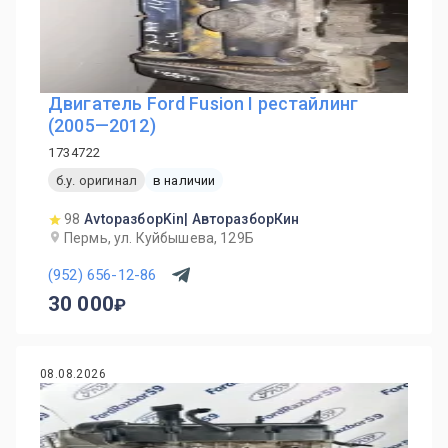
Двигатель Ford Fusion I рестайлинг
(2005—2012)
1734722
б.у. оригинал
в наличии
98
AvtoразборKin| АвторазборКин
Пермь, ул. Куйбышева, 129Б
(952) 656-12-86
30 000
08.08.2026