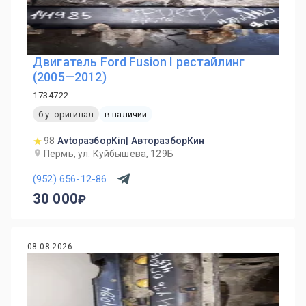
Двигатель Ford Fusion I рестайлинг
(2005—2012)
1734722
б.у. оригинал
в наличии
98
AvtoразборKin| АвторазборКин
Пермь, ул. Куйбышева, 129Б
(952) 656-12-86
30 000
08.08.2026