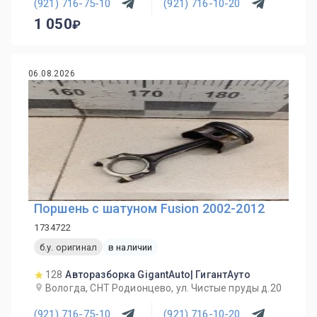
(921) 716-75-10
(921) 716-10-20
1 050
06.08.2026
Поршень с шатуном Fusion 2002-2012
1734722
б.у. оригинал
в наличии
128
Авторазборка GigantAuto| ГигантАуто
Вологда, СНТ Родионцево, ул. Чистые пруды д.20
(921) 716-75-10
(921) 716-10-20