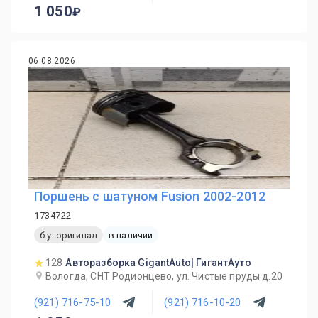
1 050
06.08.2026
Поршень с шатуном Fusion 2002-2012
1734722
б.у. оригинал
в наличии
128
Авторазборка GigantAuto| ГигантАуто
Вологда, СНТ Родионцево, ул. Чистые пруды д.20
(921) 716-75-10
(921) 716-10-20