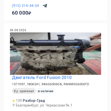
(915) 314-44-54
60 000
06.08.2026
Двигатель Ford Fusion 2010
1571097, 1806541, 9A6G6006GA, RM4M5G6006TD
б.у. оригинал
в наличии
139
Разбор-Град
Екатеринбург, ул. Черкасская 9к.1