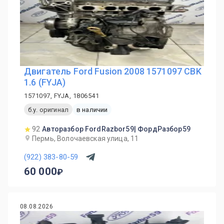
Двигатель Ford Fusion 2008 1571097 CBK
1.6 (FYJA)
1571097, FYJA, 1806541
б.у. оригинал
в наличии
92
Авторазбор FordRazbor59| ФордРазбор59
Пермь, Волочаевская улица, 11
(922) 383-80-59
60 000
08.08.2026