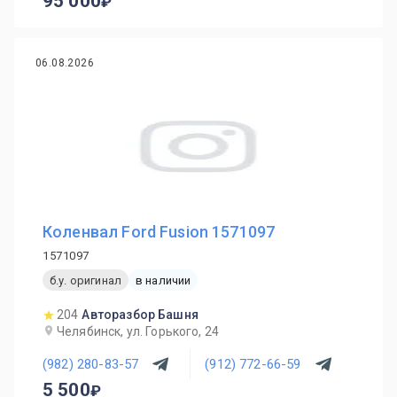
95 000
06.08.2026
Коленвал Ford Fusion 1571097
1571097
б.у. оригинал
в наличии
204
Авторазбор Башня
Челябинск, ул. Горького, 24
(982) 280-83-57
(912) 772-66-59
5 500