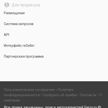
Для продавцов
Размещение
Система запросов
API
Интерфейс reSeller
Партнерская программа
Пользовательское соглашение
Политика
конфиденциальности
Сообщить об ошибке
Контакты
О
компании
Все права защищены, поиск автозапчастей Ferio.ru ©