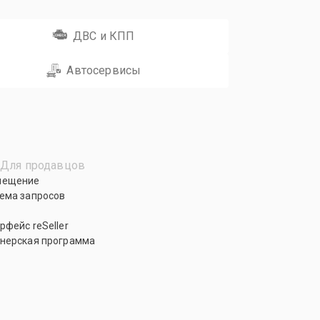
ДВС и КПП
Автосервисы
Для продавцов
мещение
ема запросов
рфейс reSeller
нерская программа