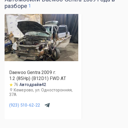
разборе
1
Daewoo Gentra
2009
г.
1.2 (85Hp) (B12D1) FWD AT
76
Автодрайв42
Кемерово, ул. Односторонняя,
37А
(923) 510-62-22