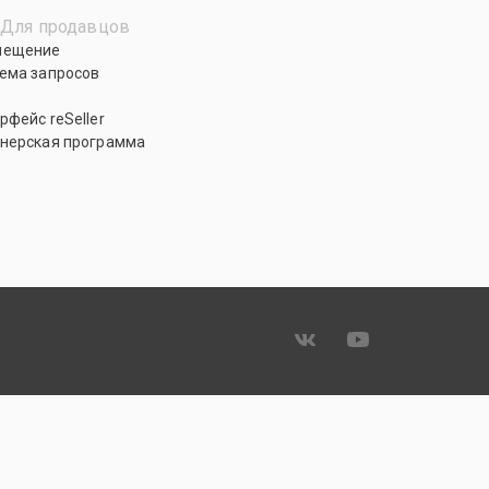
Для продавцов
мещение
ема запросов
рфейс reSeller
нерская программа