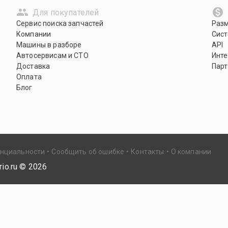
Для покупателей
Сервис поиска запчастей
Раз
Компании
Сист
Машины в разборе
API
Автосервисам и СТО
Инте
Доставка
Парт
Оплата
Блог
енциальности
Сообщить об ошибке
Контакты
О компании
io.ru ©
2026