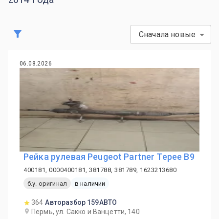
Сначала новые
06.08.2026
Рейка рулевая Peugeot Partner Tepee B9
400181, 0000400181, 381788, 381789, 1623213680
б.у. оригинал
в наличии
364
Авторазбор 159АВТО
Пермь, ул. Сакко и Ванцетти, 140