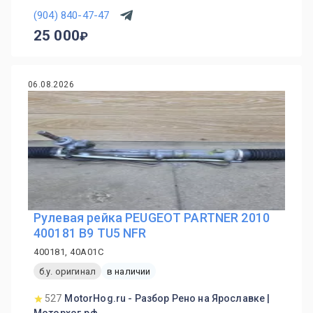
(904) 840-47-47
25 000
06.08.2026
Рулевая рейка PEUGEOT PARTNER 2010
400181 B9 TU5 NFR
400181, 40A01C
б.у. оригинал
в наличии
527
MotorHog.ru - Разбор Рено на Ярославке |