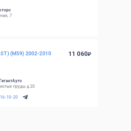
Моторс
ная, 7
RST) (M59) 2002-2010
11 060
 ГигантАуто
Чистые пруды д.20
716-10-20