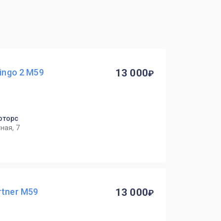
lingo 2 M59
13 000
Моторс
ная, 7
rtner M59
13 000