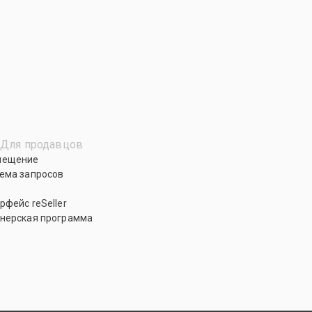
Для продавцов
мещение
ема запросов
рфейс reSeller
нерская программа