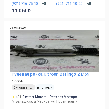
(921) 716-75-10
(921) 716-10-20
11 060
05.08.2026
Рулевая рейка Citroen Berlingo 2 M59
4000KN
б.у. оригинал
в наличии
421
Restart Motors | Рестарт Моторс
Балашиха, д. Черное, ул. Проектная, 7