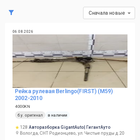
Сначала новые
06.08.2026
Рейка рулевая Berlingo(FIRST) (M59)
2002-2010
4000KN
б.у. оригинал
в наличии
128
Авторазборка GigantAuto| ГигантАуто
Вологда, СНТ Родионцево, ул. Чистые пруды д.20