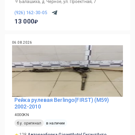
Балашиха, д. Черное, ул. Проектная, 7
(926) 162-30-05
13 000
06.08.2026
Рейка рулевая Berlingo(FIRST) (M59)
2002-2010
4000KN
б.у. оригинал
в наличии
128
Авторазборка GigantAuto| ГигантАуто