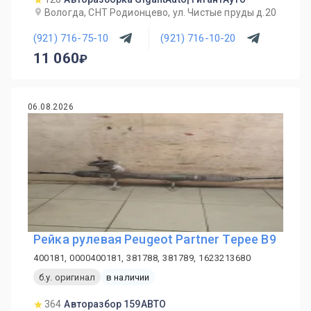
Вологда, СНТ Родионцево, ул. Чистые пруды д.20
(921) 716-75-10
(921) 716-10-20
11 060
06.08.2026
Рейка рулевая Peugeot Partner Tepee B9
400181, 0000400181, 381788, 381789, 1623213680
б.у. оригинал
в наличии
364
Авторазбор 159АВТО