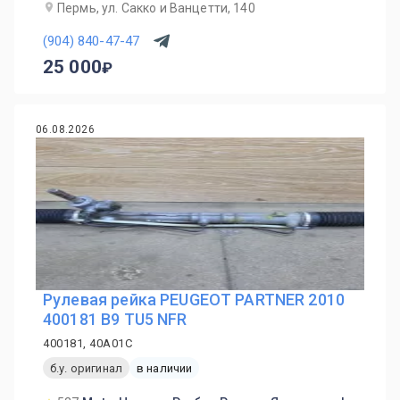
Пермь, ул. Сакко и Ванцетти, 140
(904) 840-47-47
25 000
06.08.2026
Рулевая рейка PEUGEOT PARTNER 2010
400181 B9 TU5 NFR
400181, 40A01C
б.у. оригинал
в наличии