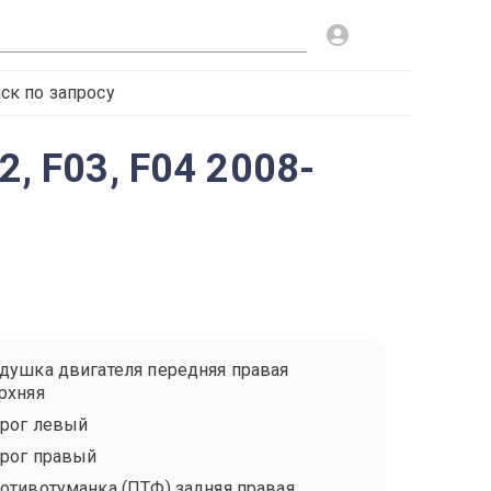
ск по запросу
2, F03, F04 2008-
душка двигателя передняя правая
рхняя
рог левый
рог правый
отивотуманка (ПТФ) задняя правая