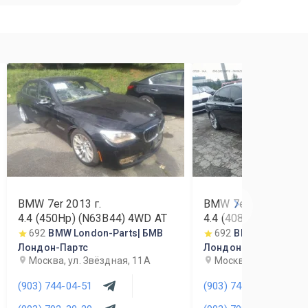
BMW 7er
2013
г.
BMW 7er
2011
г.
4.4 (450Hp) (N63B44) 4WD AT
4.4 (408Hp) (N63B4
692
BMW London-Parts| БМВ
692
BMW London-Pa
Лондон-Партс
Лондон-Партс
Москва, ул. Звёздная, 11А
Москва, ул. Звёздна
(903) 744-04-51
(903) 744-04-51