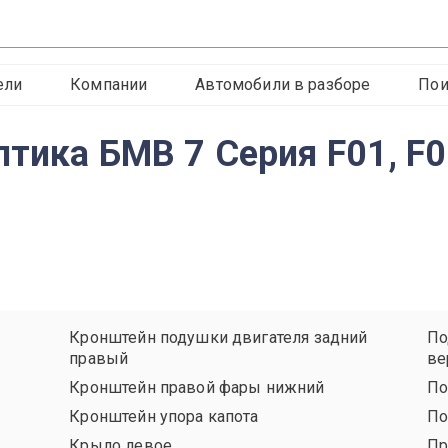
ели
Компании
Автомобили в разборе
Пои
птика БМВ 7 Серия F01, F0
Кронштейн подушки двигателя задний
По
правый
ве
Кронштейн правой фары нижний
По
Кронштейн упора капота
По
Крыло левое
Пр