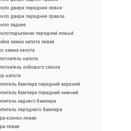
екло двери переднее левое
екло двери переднее правое
екло заднее
еклоподъемник передний левый
ойка замка капота левая
ос замка капота
лотнитель капота
лотнитель лобового стекла
ор капота
илитель бампера передний верхний
илитель бампера передний нижний
илитель заднего бампера
илитель переднего бампера
ра ксенон левая
ра левая