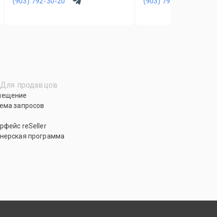
(903) 792-30-20
(903) 792-30-20
Для продавцов
мещение
ема запросов
рфейс reSeller
нерская программа