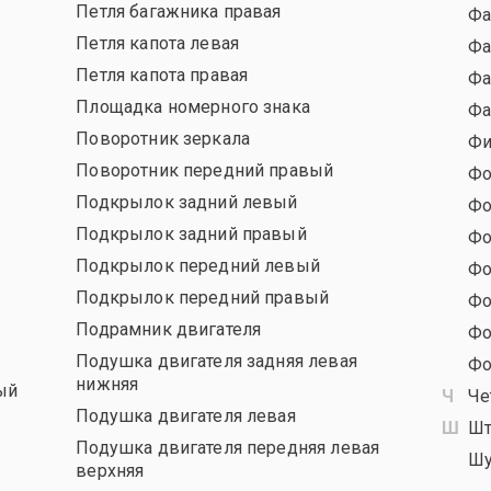
Петля багажника правая
Фа
Петля капота левая
Фа
Петля капота правая
Фа
Площадка номерного знака
Фа
Поворотник зеркала
Фи
Поворотник передний правый
Фо
Подкрылок задний левый
Фо
Подкрылок задний правый
Фо
Подкрылок передний левый
Фо
Подкрылок передний правый
Фо
Подрамник двигателя
Фо
Подушка двигателя задняя левая
Фо
нижняя
ый
Че
Подушка двигателя левая
Шт
Подушка двигателя передняя левая
Шу
верхняя