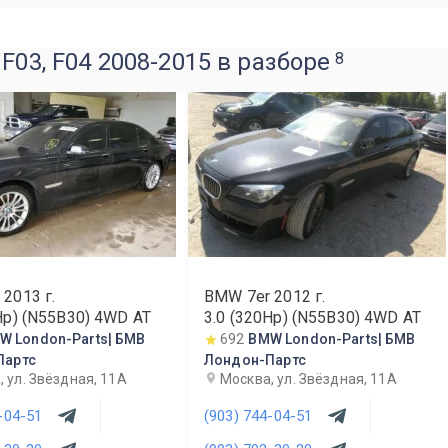
F03, F04 2008-2015 в разборе
8
r
2013
г.
BMW 7er
2012
г.
Hp) (N55B30) 4WD AT
3.0 (320Hp) (N55B30) 4WD AT
W London-Parts| БМВ
692
BMW London-Parts| БМВ
Партс
Лондон-Партс
 ул. Звёздная, 11А
Москва, ул. Звёздная, 11А
-04-51
(903) 744-04-51