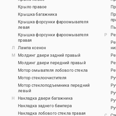
Крыло правое
Пр
Крышка багажника
Пр
пр
Крышка форсунки фароомывателя
левая
Пы
Крышка форсунки фароомывателя
Ре
правая
Ре
Лампа ксенон
ни
Молдинг двери задний правый
Ре
Молдинг двери передний правый
Ре
Мотор омывателя лобового стекла
Ре
Мотор стеклоочистителя
Ру
Мотор стеклоподъемника передний
Ру
левый
Ру
Накладка двери багажника
Ру
Накладка заднего бампера
Ру
Накладка лобового стекла правая
Ст