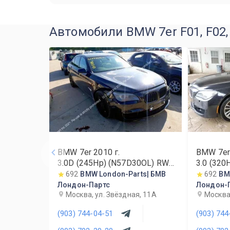
Автомобили BMW 7er F01, F02, 
BMW 7er
2010
г.
BMW 7e
3.0D (245Hp) (N57D30OL) RWD
3.0 (320
AT
692
BMW London-Parts| БМВ
692
BM
Лондон-Партс
Лондон-
Москва, ул. Звёздная, 11А
Москва,
(903) 744-04-51
(903) 744