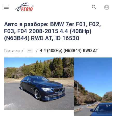
R
Авто в разборе: BMW 7er F01, F02,
F03, F04 2008-2015 4.4 (408Hp)
(N63B44) RWD AT, ID 16530
Главная
/
/
4.4 (408Hp) (N63B44) RWD AT