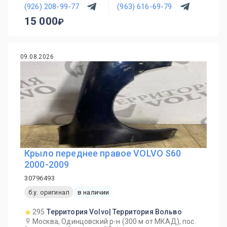
(926) 208-99-77
(963) 616-69-79
15 000
09.08.2026
Крыло переднее правое VOLVO S60
2000-2009
30796493
б.у. оригинал
в наличии
295
Территория Volvo| Территория Вольво
Москва, Одинцовский р-н (300 м от МКАД), пос.