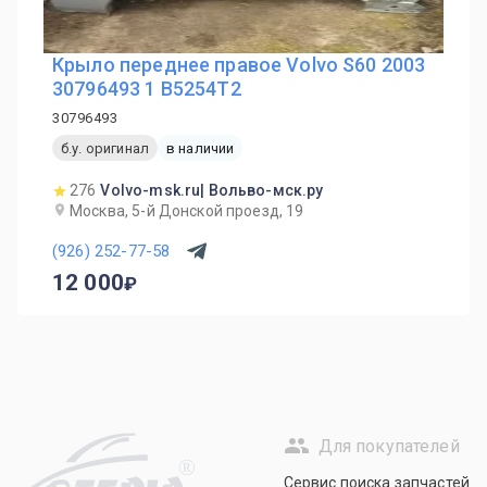
Крыло переднее правое Volvo S60 2003
30796493 1 B5254T2
30796493
б.у. оригинал
в наличии
276
Volvo-msk.ru| Вольво-мск.ру
Москва, 5-й Донской проезд, 19
(926) 252-77-58
12 000
Для покупателей
R
Сервис поиска запчастей