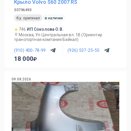
Крыло Volvo S60 2007 RS
30796493
б.у. оригинал
в наличии
746
ИП Соколова О.В.
Москва, Ул Центральная вл. 1В (Ориентир
транспортная компания Байкал)
(910) 400-78-99
(926) 537-25-55
18 000
09.08.2026