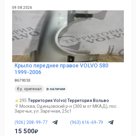
09.08.2026
Крыло переднее правое VOLVO S80
1999-2006
8679353
б.у. оригинал
в наличии
295
Территория Volvo| Территория Вольво
Москва, Одинцовский р-н (300 м от МКАД), пос.
Заречье, ул. Заречная, 25с1
(926) 208-99-77
(963) 616-69-79
15 500