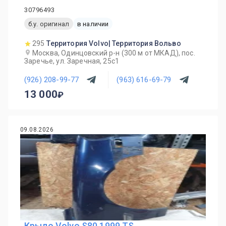
30796493
б.у. оригинал
в наличии
295
Территория Volvo| Территория Вольво
Москва, Одинцовский р-н (300 м от МКАД), пос.
Заречье, ул. Заречная, 25с1
(926) 208-99-77
(963) 616-69-79
13 000
09.08.2026
Крыло Volvo S80 1999 TS