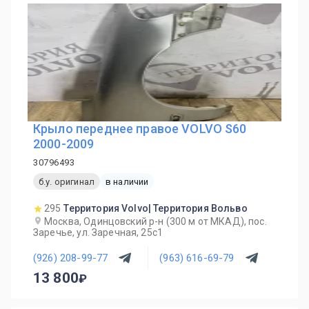
Крыло переднее правое VOLVO S60
2000-2009
30796493
б.у. оригинал
в наличии
295
Территория Volvo| Территория Вольво
Москва, Одинцовский р-н (300 м от МКАД), пос.
Заречье, ул. Заречная, 25с1
(926) 208-99-77
(963) 616-69-79
13 800