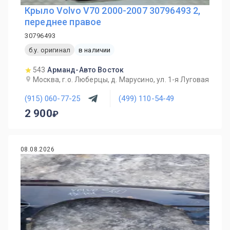
Крыло Volvo V70 2000-2007 30796493 2,
переднее правое
30796493
б.у. оригинал
в наличии
543
Арманд-Авто Восток
Москва, г.о. Люберцы, д. Марусино, ул. 1-я Луговая
(915) 060-77-25
(499) 110-54-49
2 900
08.08.2026