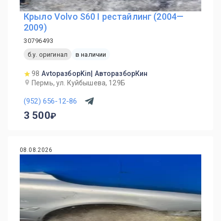
Крыло Volvo S60 I рестайлинг (2004—
2009)
30796493
б.у. оригинал
в наличии
98
AvtoразборKin| АвторазборКин
Пермь, ул. Куйбышева, 129Б
(952) 656-12-86
3 500
08.08.2026