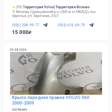
295
Территория Volvo| Территория Вольво
Москва, Одинцовский р-н (300 м от МКАД), пос.
Заречье, ул. Заречная, 25с1
(926) 208-99-77
(963) 616-69-79
15 000
09.08.2026
Крыло переднее правое VOLVO S60
2000-2009
30796493