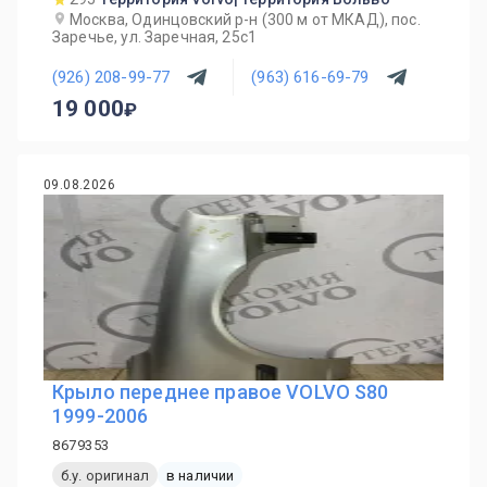
Москва, Одинцовский р-н (300 м от МКАД), пос.
Заречье, ул. Заречная, 25с1
(926) 208-99-77
(963) 616-69-79
19 000
09.08.2026
Крыло переднее правое VOLVO S80
1999-2006
8679353
б.у. оригинал
в наличии