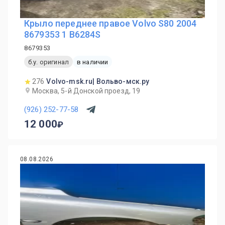
Крыло переднее правое Volvo S80 2004
8679353 1 B6284S
8679353
б.у. оригинал
в наличии
276
Volvo-msk.ru| Вольво-мск.ру
Москва, 5-й Донской проезд, 19
(926) 252-77-58
12 000
08.08.2026