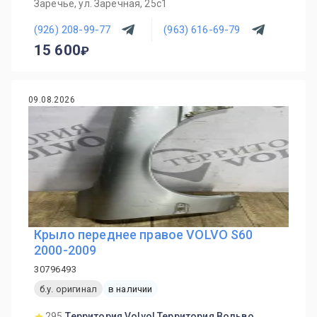
Заречье, ул. Заречная, 25с1
(926) 208-99-77
(963) 616-69-79
15 600
09.08.2026
Крыло переднее правое VOLVO S60
2000-2009
30796493
б.у. оригинал
в наличии
295
Территория Volvo| Территория Вольво