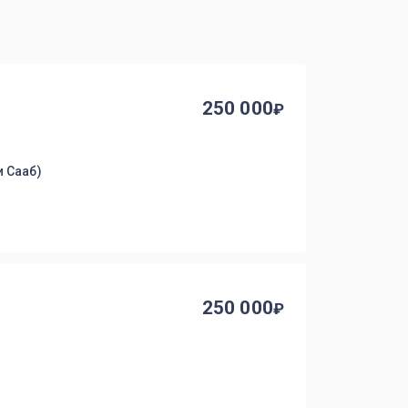
250 000
и Сааб)
250 000