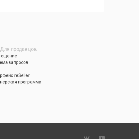
Для продавцов
мещение
ема запросов
рфейс reSeller
нерская программа