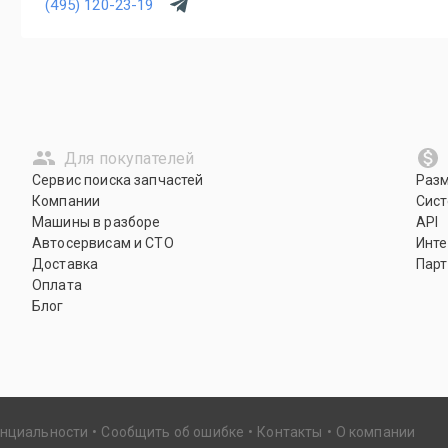
(495) 120-23-19
Для покупателей
Сервис поиска запчастей
Раз
Компании
Сист
Машины в разборе
API
Автосервисам и СТО
Инте
Доставка
Парт
Оплата
Блог
енциальности
Сообщить об ошибке
Контакты
О компании