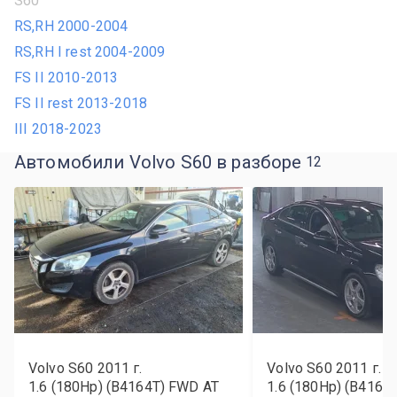
S60
RS,RH 2000-2004
RS,RH I rest 2004-2009
FS II 2010-2013
FS II rest 2013-2018
III 2018-2023
Автомобили Volvo S60 в разборе
12
Volvo S60
2011
г.
Volvo S60
2011
г.
1.6 (180Hp) (B4164T) FWD AT
1.6 (180Hp) (B4164