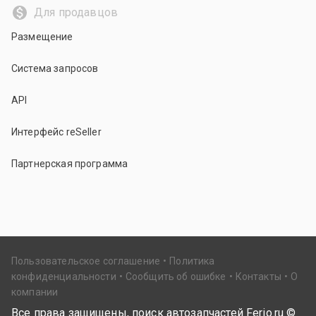
Для продавцов
Размещение
Система запросов
API
Интерфейс reSeller
Партнерская программа
Пользовательское соглашение
Политика
конфиденциальности
Сообщить об ошибке
Контакты
О
компании
Все права защищены, поиск автозапчастей Ferio.ru ©