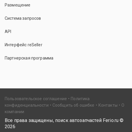
Размещение
Система запросов
API
Интерфейс reSeller
Партнерская программа
Пользовательское соглашение
Политика
конфиденциальности
Сообщить об ошибке
Контакты
О
компании
Все права защищены, поиск автозапчастей Ferio.ru ©
2026