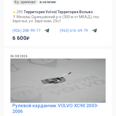
б.у. оригинал
в наличии
295
Территория Volvo| Территория Вольво
Москва, Одинцовский р-н (300 м от МКАД), пос.
Заречье, ул. Заречная, 25с1
(926) 208-99-77
(963) 616-69-79
6 600
06.08.2026
Рулевой карданчик VOLVO XC90 2003-
2006