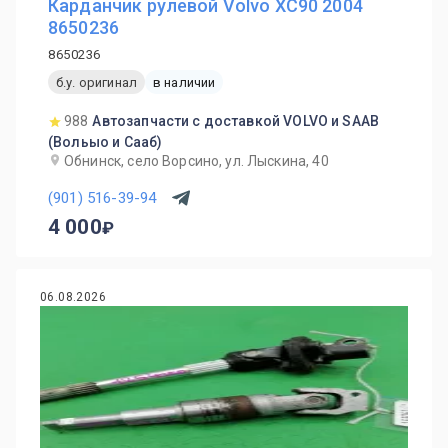
Карданчик рулевой Volvo XC90 2004
8650236
8650236
б.у. оригинал
в наличии
988
Автозапчасти с доставкой VOLVO и SAAB
(Вольыо и Сааб)
Обнинск, село Ворсино, ул. Лыскина, 40
(901) 516-39-94
4 000
06.08.2026