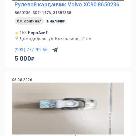
Рулевой карданчик Volvo XC90 8650236
8650236, 30741476, 31387338
б.у. оригинал
в наличии
153
ЕвроАзиЯ
Домодедово, ул. Вокзальная, 21сБ
(993) 777-99-55
5 000
06.08.2026