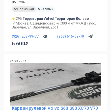
8650236
б.у. оригинал
в наличии
295
Территория Volvo| Территория Вольво
Москва, Одинцовский р-н (300 м от МКАД), пос.
Заречье, ул. Заречная, 25с1
(926) 208-99-77
(963) 616-69-79
6 600
06.08.2026
Кардан рулевой Volvo S60 S80 XC70 V70