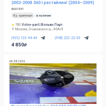
2003-2008 S60 I рестайлинг (2004—2009)
8641491
б.у. оригинал
в наличии
785
Volvo-part | Вольво Парт
Москва, Очаковское ш., 40Ас9
(925) 123-94-44
(958) 222-22-03
4 850
06.08.2026