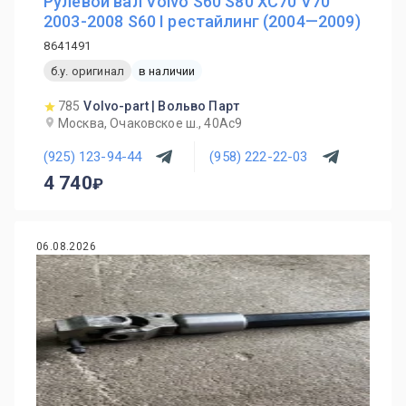
Рулевой вал Volvo S60 S80 XC70 V70
2003-2008 S60 I рестайлинг (2004—2009)
8641491
б.у. оригинал
в наличии
785
Volvo-part | Вольво Парт
Москва, Очаковское ш., 40Ас9
(925) 123-94-44
(958) 222-22-03
4 740
06.08.2026