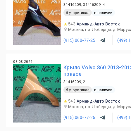
31416209, 31416209, 4
б.у. оригинал
в наличии
543
Арманд-Авто Восток
Москва, г.о. Люберцы, д. Маруси
(915) 060-77-25
(499) 
08.08.2026
Крыло Volvo S60 2013-201
правое
31416209, 2
б.у. оригинал
в наличии
543
Арманд-Авто Восток
Москва, г.о. Люберцы, д. Маруси
(915) 060-77-25
(499) 