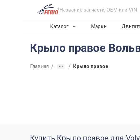
R
Каталог
Марки
Двигат
Крыло правое Вольв
Главная
/
/
Крыло правое
2016
2017
2018
Купить Крыло правое для Volv