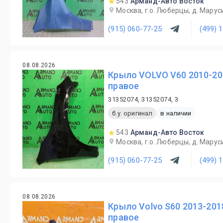
543
Арманд-Авто Восток
Москва, г.о. Люберцы, д. Маруси
(915) 060-77-25
(499) 
08.08.2026
Крыло VOLVO V60 2010-201
правое
31352074, 31352074, 3
б.у. оригинал
в наличии
543
Арманд-Авто Восток
Москва, г.о. Люберцы, д. Маруси
(915) 060-77-25
(499) 
08.08.2026
Крыло Volvo S60 2013-201
правое