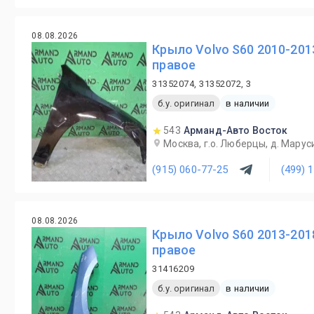
08.08.2026
Крыло Volvo S60 2010-201
правое
31352074, 31352072, 3
б.у. оригинал
в наличии
543
Арманд-Авто Восток
Москва, г.о. Люберцы, д. Маруси
(915) 060-77-25
(499) 
08.08.2026
Крыло Volvo S60 2013-201
правое
31416209
б.у. оригинал
в наличии