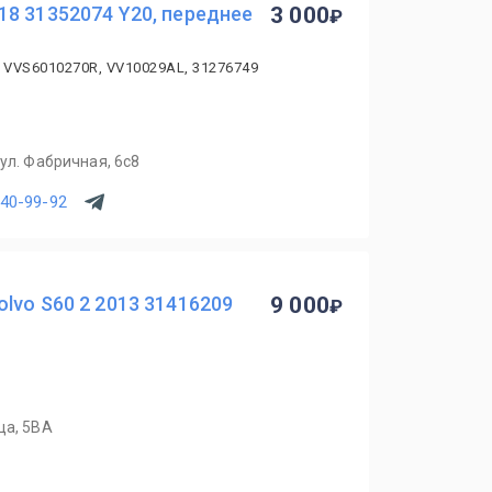
8 31352074 Y20, переднее
3 000
, VVS6010270R, VV10029AL, 31276749
ул. Фабричная, 6с8
540-99-92
lvo S60 2 2013 31416209
9 000
ца, 5ВА