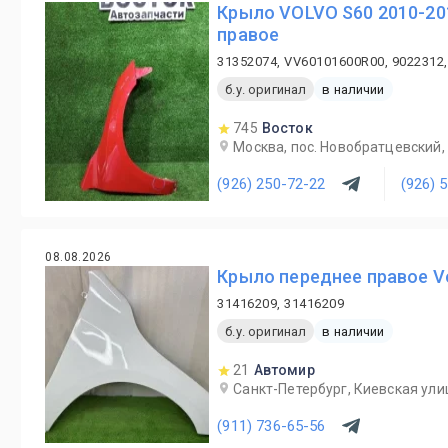
Крыло VOLVO S60 2010-201
правое
31352074, VV60101600R00, 9022312
б.у. оригинал
в наличии
745
Восток
Москва, пос. Новобратцевский, 
(926) 250-72-22
(926) 
08.08.2026
Крыло переднее правое Vo
31416209, 31416209
б.у. оригинал
в наличии
21
Автомир
Санкт-Петербург, Киевская ули
(911) 736-65-56