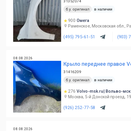
31352074
б.у. оригинал
в наличии
900
Омега
Раменское, Московская обл., Ра
(495) 795-61-51
(903) 
08.08.2026
Крыло переднее правое Vo
31416209
б.у. оригинал
в наличии
276
Volvo-msk.ru| Вольво-мск
Москва, 5-й Донской проезд, 1
(926) 252-77-58
08.08.2026