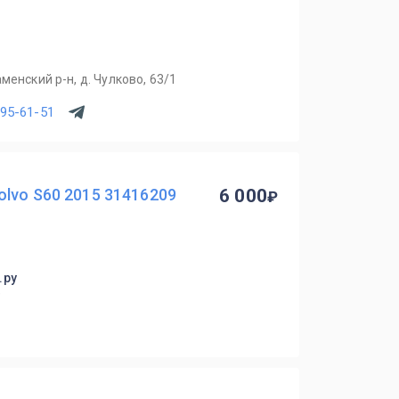
менский р-н, д. Чулково, 63/1
795-61-51
lvo S60 2015 31416209
6 000
.ру
9