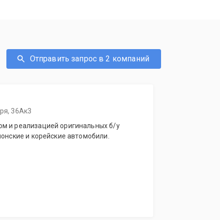
Отправить запрос в 2 компаний
бря, 36Ак3
м и реализацией оригинальных б/у
понские и корейские автомобили.