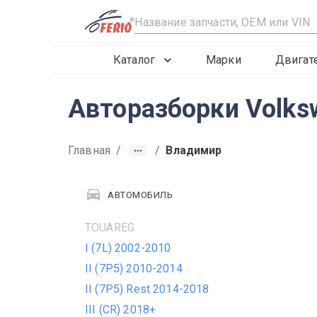
R
Каталог
Марки
Двигат
Авторазборки Volks
Главная
/
/
Владимир
АВТОМОБИЛЬ
TOUAREG
I (7L) 2002-2010
II (7P5) 2010-2014
II (7P5) Rest 2014-2018
III (CR) 2018+