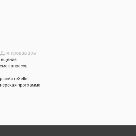
Для продавцов
мещение
ема запросов
рфейс reSeller
нерская программа