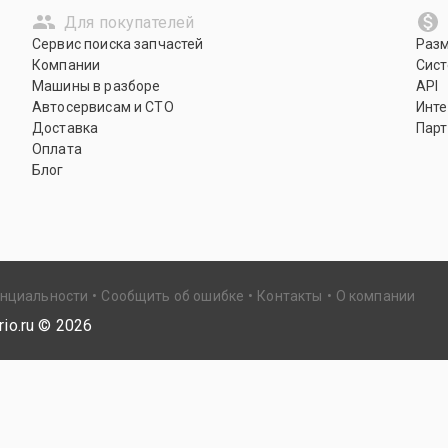
Для покупателей
Сервис поиска запчастей
Раз
Компании
Сист
Машины в разборе
API
Автосервисам и СТО
Инте
Доставка
Парт
Оплата
Блог
енциальности
Сообщить об ошибке
Контакты
О компании
io.ru ©
2026