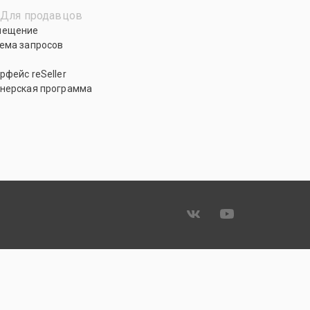
Для продавцов
мещение
ема запросов
рфейс reSeller
нерская программа