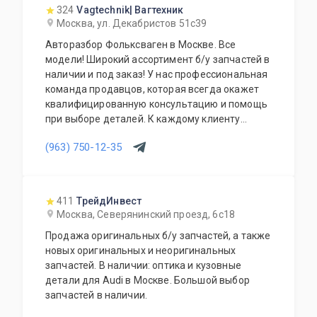
324
Vagtechnik| Вагтехник
Москва, ул. Декабристов 51с39
Авторазбор Фольксваген в Москве. Все
модели! Широкий ассортимент б/у запчастей в
наличии и под заказ! У нас профессиональная
команда продавцов, которая всегда окажет
квалифицированную консультацию и помощь
при выборе деталей. К каждому клиенту
индивидуальный подход. Качество деталей
(963) 750-12-35
гарантируем! Работаем ежедневно без
выходных с 10 до 20 часов. Приятные цены и
надежность! Постоянным клиентам скидки!
411
ТрейдИнвест
Москва, Северянинский проезд, 6с18
Продажа оригинальных б/у запчастей, а также
новых оригинальных и неоригинальных
запчастей. В наличии: оптика и кузовные
детали для Audi в Москве. Большой выбор
запчастей в наличии.