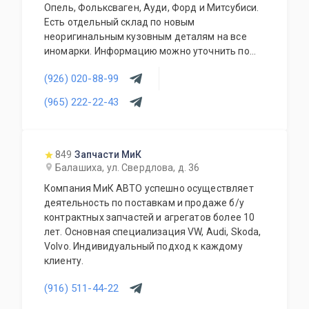
Опель, Фольксваген, Ауди, Форд и Митсубиси.
Есть отдельный склад по новым
неоригинальным кузовным деталям на все
иномарки. Информацию можно уточнить по
телефону. Доставляем запчасти по Москве и
(926) 020-88-99
области. Отправляем в регионы
транспортными компаниями.
(965) 222-22-43
849
Запчасти МиК
Балашиха, ул. Свердлова, д. 36
Компания МиК АВТО успешно осуществляет
деятельность по поставкам и продаже б/у
контрактных запчастей и агрегатов более 10
лет. Основная специализация VW, Audi, Skoda,
Volvo. Индивидуальный подход к каждому
клиенту.
(916) 511-44-22