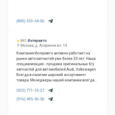
(800) 333-34-06
841
Интеравто
Москва, д. Апаринки вл. 14
Компания Интеравто активно работает на
рынке автозапчастей уже более 20 лет. Наша
специализация - продажа оригинальных б/у
запчастей для автомобилей Audi, Volkswagen.
Всегда в наличии широкий ассортимент
товара. Менеджеры нашей компании всегда
готовы предоставить квалифицированную
(925) 771-10-27
помощь в случае затруднения в выборе
деталей. Профессиональный подход,
(916) 495-56-56
лояльная ценовая политика и принципы
индивидуального обслуживания в каждом
отдельном случае.