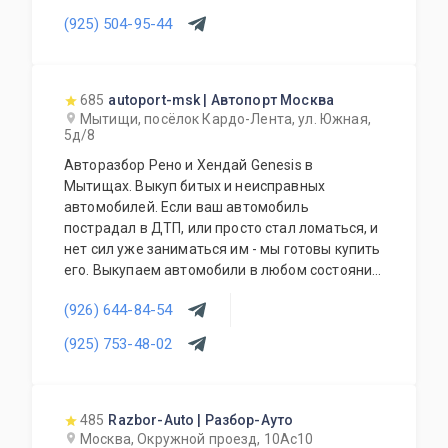
(925) 504-95-44
685
autoport-msk | Автопорт Москва
Мытищи, посёлок Кардо-Лента, ул. Южная,
5д/8
Авторазбор Рено и Хендай Genesis в
Мытищах. Выкуп битых и неисправных
автомобилей. Если ваш автомобиль
пострадал в ДТП, или просто стал ломаться, и
нет сил уже заниматься им - мы готовы купить
его. Выкупаем автомобили в любом состоянии.
Оценка стоимости происходит дистанционно
(926) 644-84-54
по фото. Наши специалисты приедут, оформят
договор, вывезут автомобиль на эвакуаторе.
(925) 753-48-02
485
Razbor-Auto | Разбор-Ауто
Москва, Окружной проезд, 10Ас10