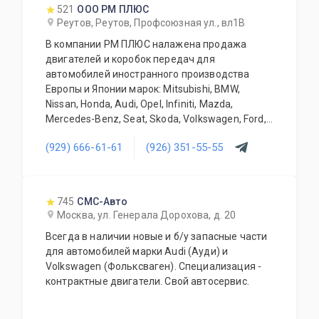
автозапчасть или агрегат, а также
521
ООО РМ ПЛЮС
дополнительное оборудование для Вашего
Реутов, Реутов, Профсоюзная ул., вл1В
автомобиля. Гарантия качества на все услуги
В компании РМ ПЛЮС налажена продажа
и продукцию. Квалифицированные
двигателей и коробок передач для
специалисты. Мы работаем для Вас каждый
автомобилей иностранного производства
день.
Европы и Японии марок: Mitsubishi, BMW,
Nissan, Honda, Audi, Opel, Infiniti, Mazda,
Mercedes-Benz, Seat, Skoda, Volkswagen, Ford,
Iveco, Fiat, Citroen . Продукция Б/У и только
(929) 666-61-61
(926) 351-55-55
оригинальная. Все агрегаты тщательно
отбираются нашими специалистами и
обязательно проходят проверку. Наша
компания длительное время успешно
745
СМС-Авто
занимается реализацией силовых агрегатов,
Москва, ул. Генерала Дорохова, д. 20
автоматических и механических коробок
Всегда в наличии новые и б/у запасные части
передач. Агрегаты в наличии или под заказ.
для автомобилей марки Audi (Ауди) и
Поставка под заказ производится в
Volkswagen (Фольксваген). Специализация -
кратчайшие сроки. Поставки осуществляются
контрактные двигатели. Свой автосервис.
в любую точку Российской Федерации.
Грамотные специалисты всегда рады
ответить на все интересующие Вас вопросы.