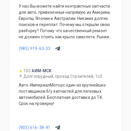
У нас Вы можете найти контрактные запчасти
для авто, привезенные напрямую из Америки,
Европы, Японии и Австралии. Никаких долгих
поисков и переплат. Почему мы открыли свою
разборку? Потому что качественный ремонт
не должен стоить как крыло самолета. Рынки
США, Европы, Японии и Австралии полны
(985) 919-63-33
отличных доноров с живыми узлами. Мы
отбираем лучшее, чтобы вы могли починить
авто с умом, а не переплачивать за новый
оригинал у дилера.
153
АИМ-МСК
Долгопрудный, проезд Строителей, 1с3
Авто-ИмпериалМоторс один из крупнейших
поставщиков б/у запчастей для легковых
автомобилей. Бесплатная доставка до ТК.
Срок на проверку!
(903) 616-38-41