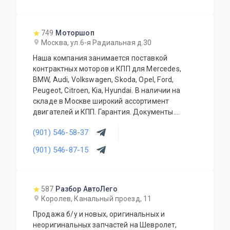
749
Моторшоп
Москва, ул.6-я Радиальная д.30
Наша компания занимается поставкой
контрактных моторов и КПП для Mercedes,
BMW, Audi, Volkswagen, Skoda, Opel, Ford,
Peugeot, Citroen, Kia, Hyundai. В наличии на
складе в Москве широкий ассортимент
двигателей и КПП. Гарантия. Документы.
Конкурентные цены. Работаем с оптовиками и
(901) 546-58-37
регионами. Контрактные запчасти (кузовные
элементы, трансмиссия, ходовая часть,
(901) 546-87-15
тормозная система, электрика, оптика,
салоны).Есть свой сервис и разборка.
587
Разбор АвтоЛего
Королев, Канальный проезд, 11
Продажа б/у и новых, оригинальных и
неоригинальных запчастей на Шевролет,