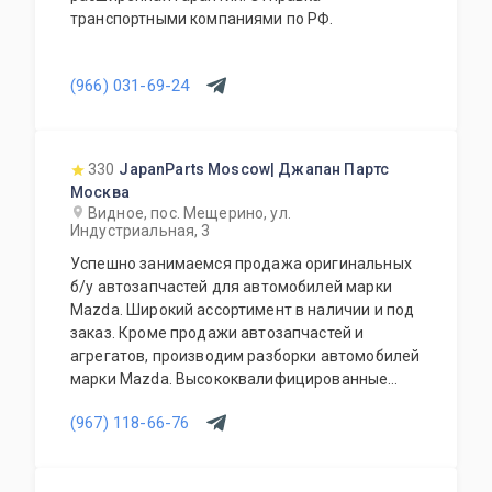
транспортными компаниями по РФ.
(966) 031-69-24
330
JapanParts Moscow| Джапан Партс
Москва
Видное, пос. Мещерино, ул.
Индустриальная, 3
Успешно занимаемся продажа оригинальных
б/у автозапчастей для автомобилей марки
Mazda. Широкий ассортимент в наличии и под
заказ. Кроме продажи автозапчастей и
агрегатов, производим разборки автомобилей
марки Mazda. Высококвалифицированные
специалисты выполнят слесарный ремонт, все
(967) 118-66-76
его виды. В нашем автосервисе проводится
полная диагностика Вашего автомобиля.
Подберем и установим необходимую