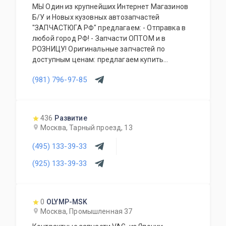
МЫ Один из крупнейших Интернет Магазинов
Б/У и Новых кузовных автозапчастей
"ЗАПЧАСТЮГА РФ" предлагаем: - Отправка в
любой город РФ! - Запчасти ОПТОМ и в
РОЗНИЦУ! Оригинальные запчастей по
доступным ценам: предлагаем купить
кузовные детали, фары, бампера, капоты,
(981) 796-97-85
фонари, подвеску, крылья передние и задние,
двери, крышки багажника, передние панели,
радиаторы, усилители бампера, зеркала,
стекла, генераторы, стекла дверей, стартеры,
436
Развитие
привода, подрамники, рулевые рейки и др,
Москва, Тарный проезд, 13
(495) 133-39-33
(925) 133-39-33
0
OLYMP-MSK
Москва, Промышленная 37