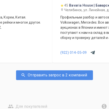
45
Bavaria House | Бавар
Челябинск, ул. Линейная, д
, Кореи, Китая.
Профильным разбор и автосе
 рейки и многое другое.
Volkswagen, Mercedes. Все автомобили доноры приобретаются на
К.
аукционах в Японии и имеют
поступают к нам на склад в 
сборку и проверку деталей и 
(922) 014-05-09
Отправить запрос в 2 компаний
Для покупателей