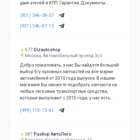
двигателей и КПП. Гарантия. Документы.
Конкурентные цены. Работаем с оптовиками и
(901) 546-58-37
регионами. Контрактные запчасти (кузовные
элементы, трансмиссия, ходовая часть,
(901) 546-87-15
тормозная система, электрика, оптика,
салоны).Есть свой сервис и разборка.
677
Dizautoshop
Москва, Автомобильный проезд 3с5
Добро пожаловать, у нас Вы найдете большой
выбор б/у кузовных запчастей на все марки
автомобилей от 2010 года выпуска. В нашем
магазине Вы сможете подобрать запчасти на
любые легковые транспортные средства,
которые выпускают с 2010 года, у нас есть
запчасти на отечественные транспортные
(499) 110-13-61
средства УАЗ, Лада и все иностранные
автомобили как из популярного сегмента
Hyundai, Nissan, Kia, Ford, Volkswagen, так и
премиум марки Maserati, BMW, Lexus, Infiniti,
587
Разбор АвтоЛего
Mercedes-Benz.