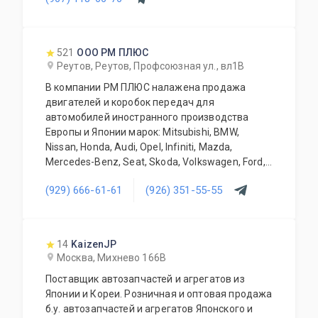
его виды. В нашем автосервисе проводится
полная диагностика Вашего автомобиля.
Подберем и установим необходимую
автозапчасть или агрегат, а также
521
ООО РМ ПЛЮС
дополнительное оборудование для Вашего
Реутов, Реутов, Профсоюзная ул., вл1В
автомобиля. Гарантия качества на все услуги
В компании РМ ПЛЮС налажена продажа
и продукцию. Квалифицированные
двигателей и коробок передач для
специалисты. Мы работаем для Вас каждый
автомобилей иностранного производства
день.
Европы и Японии марок: Mitsubishi, BMW,
Nissan, Honda, Audi, Opel, Infiniti, Mazda,
Mercedes-Benz, Seat, Skoda, Volkswagen, Ford,
Iveco, Fiat, Citroen . Продукция Б/У и только
(929) 666-61-61
(926) 351-55-55
оригинальная. Все агрегаты тщательно
отбираются нашими специалистами и
обязательно проходят проверку. Наша
компания длительное время успешно
14
KaizenJP
занимается реализацией силовых агрегатов,
Москва, Михнево 166В
автоматических и механических коробок
Поставщик автозапчастей и агрегатов из
передач. Агрегаты в наличии или под заказ.
Японии и Кореи. Розничная и оптовая продажа
Поставка под заказ производится в
б.у. автозапчастей и агрегатов Японского и
кратчайшие сроки. Поставки осуществляются