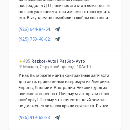
пострадал в ДТП, или просто стал ломаться, и
нет сил уже заниматься им - мы готовы купить
его. Выкупаем автомобили в любом состоянии.
Оценка стоимости происходит дистанционно
(926) 644-84-54
по фото. Наши специалисты приедут, оформят
договор, вывезут автомобиль на эвакуаторе.
(925) 753-48-02
485
Razbor-Auto | Разбор-Ауто
Москва, Окружной проезд, 10Ас10
У нас Вы можете найти контрактные запчасти
для авто, привезенные напрямую из Америки,
Европы, Японии и Австралии. Никаких долгих
поисков и переплат. Почему мы открыли свою
разборку? Потому что качественный ремонт
не должен стоить как крыло самолета. Рынки
США, Европы, Японии и Австралии полны
(985) 919-63-33
отличных доноров с живыми узлами. Мы
отбираем лучшее, чтобы вы могли починить