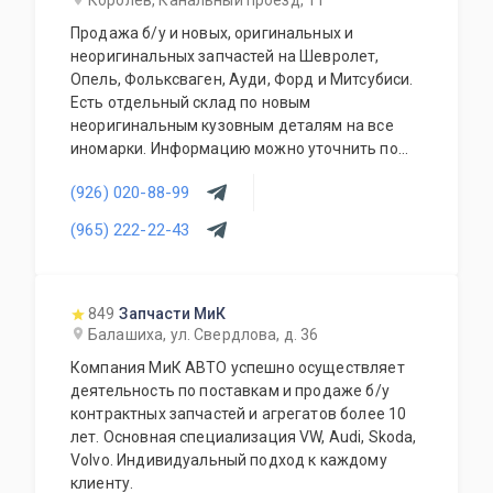
Королев, Канальный проезд, 11
Продажа б/у и новых, оригинальных и
неоригинальных запчастей на Шевролет,
Опель, Фольксваген, Ауди, Форд и Митсубиси.
Есть отдельный склад по новым
неоригинальным кузовным деталям на все
иномарки. Информацию можно уточнить по
телефону. Доставляем запчасти по Москве и
(926) 020-88-99
области. Отправляем в регионы
транспортными компаниями.
(965) 222-22-43
849
Запчасти МиК
Балашиха, ул. Свердлова, д. 36
Компания МиК АВТО успешно осуществляет
деятельность по поставкам и продаже б/у
контрактных запчастей и агрегатов более 10
лет. Основная специализация VW, Audi, Skoda,
Volvo. Индивидуальный подход к каждому
клиенту.