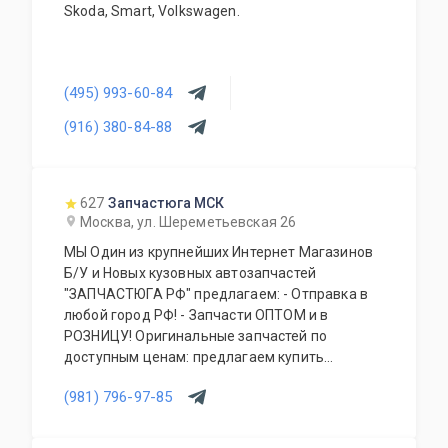
Skoda, Smart, Volkswagen.
(495) 993-60-84
(916) 380-84-88
627
Запчастюга МСК
Москва, ул. Шереметьевская 26
МЫ Один из крупнейших Интернет Магазинов
Б/У и Новых кузовных автозапчастей
"ЗАПЧАСТЮГА РФ" предлагаем: - Отправка в
любой город РФ! - Запчасти ОПТОМ и в
РОЗНИЦУ! Оригинальные запчастей по
доступным ценам: предлагаем купить
кузовные детали, фары, бампера, капоты,
(981) 796-97-85
фонари, подвеску, крылья передние и задние,
двери, крышки багажника, передние панели,
радиаторы, усилители бампера, зеркала,