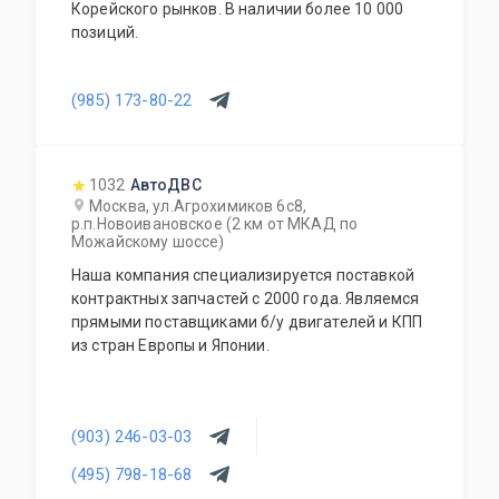
Корейского рынков. В наличии более 10 000
в любую точку Российской Федерации.
позиций.
Грамотные специалисты всегда рады
ответить на все интересующие Вас вопросы.
Будем рады видеть Вас нашими клиентами.
(985) 173-80-22
1032
АвтоДВС
Москва, ул.Агрохимиков 6с8,
р.п.Новоивановское (2 км от МКАД по
Можайскому шоссе)
Наша компания специализируется поставкой
контрактных запчастей с 2000 года. Являемся
прямыми поставщиками б/у двигателей и КПП
из стран Европы и Японии.
(903) 246-03-03
(495) 798-18-68