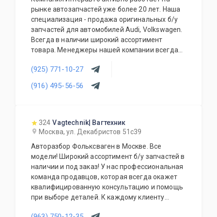
рынке автозапчастей уже более 20 лет. Наша
специализация - продажа оригинальных б/у
запчастей для автомобилей Audi, Volkswagen.
Всегда в наличии широкий ассортимент
товара. Менеджеры нашей компании всегда
готовы предоставить квалифицированную
(925) 771-10-27
помощь в случае затруднения в выборе
деталей. Профессиональный подход,
(916) 495-56-56
лояльная ценовая политика и принципы
индивидуального обслуживания в каждом
отдельном случае.
324
Vagtechnik| Вагтехник
Москва, ул. Декабристов 51с39
Авторазбор Фольксваген в Москве. Все
модели! Широкий ассортимент б/у запчастей в
наличии и под заказ! У нас профессиональная
команда продавцов, которая всегда окажет
квалифицированную консультацию и помощь
при выборе деталей. К каждому клиенту
индивидуальный подход. Качество деталей
(963) 750-12-35