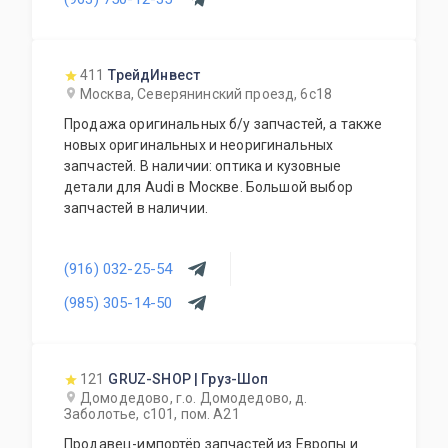
гарантируем! Работаем ежедневно без
выходных с 10 до 20 часов. Приятные цены и
надежность! Постоянным клиентам скидки!
411
ТрейдИнвест
Москва, Северянинский проезд, 6с18
Продажа оригинальных б/у запчастей, а также
новых оригинальных и неоригинальных
запчастей. В наличии: оптика и кузовные
детали для Audi в Москве. Большой выбор
запчастей в наличии.
(916) 032-25-54
(985) 305-14-50
121
GRUZ-SHOP | Груз-Шоп
Домодедово, г.о. Домодедово, д.
Заболотье, с101, пом. А21
Продавец-импортёр запчастей из Европы и