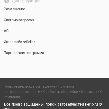
Для продавцов
Размещение
Система запросов
API
Интерфейс reSeller
Партнерская программа
Пользовательское соглашение
Политика
конфиденциальности
Сообщить об ошибке
Контакты
О
компании
Все права защищены, поиск автозапчастей Ferio.ru ©