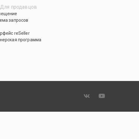
Для продавцов
мещение
ема запросов
рфейс reSeller
нерская программа