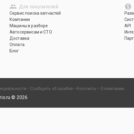
Для покупателей
Сервис поиска запчастей
Раз
Компании
Сист
Машины в разборе
API
Автосервисам и СТО
Инте
Доставка
Парт
Оплата
Блог
енциальности
Сообщить об ошибке
Контакты
О компании
io.ru ©
2026